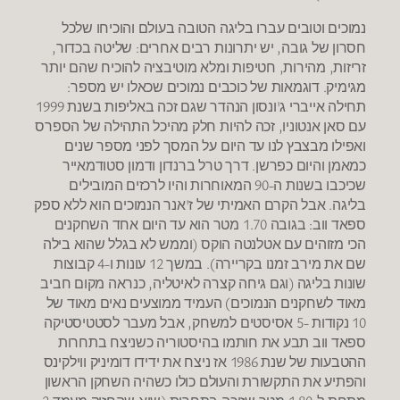
נמוכים וטובים עברו בליגה הטובה בעולם והוכיחו שלכל
חסרון של גובה, יש יתרונות רבים אחרים: שליטה בכדור,
זריזות, מהירות, חטיפות ומלא מוטיבציה להוכיח שהם יותר
מגימיק. דוגמאות של כוכבים נמוכים שכאלו יש מספר:
תחילה אייברי ג'ונסון הנהדר שגם זכה באליפות בשנת 1999
עם סאן אנטוניו, זכה להיות חלק מהיכל התהילה של הספרס
ואפילו מבצבץ לנו עד היום על המסך לפני מספר שנים
כמאמן והיום כפרשן. דרך טרל ברנדון ודמון סטודמאייר
שכיכבו בשנות ה-90 המאוחרות והיו לרכזים המובילים
בליגה. אבל הקרם האמיתי של ז'אנר הנמוכים הוא ללא ספק
ספאד ווב: בגובה 1.70 מטר הוא עד היום אחד השחקנים
הכי מזוהים עם אטלנטה הוקס (וממש לא בגלל שהוא בילה
שם את מירב זמנו בקריירה). במשך 12 עונות ו-4 קבוצות
שונות בליגה (וגם גיחה קצרה לאיטליה, כנראה מקום חביב
מאוד לשחקנים הנמוכים) העמיד ממוצעים נאים מאוד של
10 נקודות -5 אסיסטים למשחק, אבל מעבר לסטטיסטיקה
ספאד ווב תבע את חותמו בהיסטוריה כשניצח בתחרות
ההטבעות של שנת 1986 אז ניצח את ידידו דומיניק ווילקינס
והפתיע את התקשורת והעולם כולו כשהיה השחקן הראשון