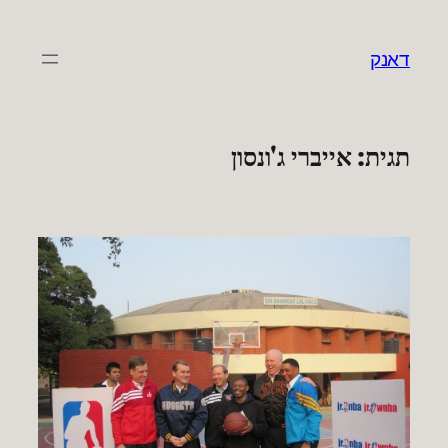
לדלג
לתוכן
דאנק
תגית:
אייברי ג'ונסון