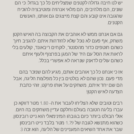
יש לנו חיבה גדולה לקטנים שמצליחים כל כך בגדול: כי הם
שונים, הם מלהיבים, הם מלאי אנרגיה ומוטיבציה להוכיח
שהגובה אינו קובע והם קצת מייצגים גם אותנו, האנשים
הקטנים.
גם אם אנחנו ממש לא אוהבים את הקבוצה בה האיש הקטן
משחק, אף פעם לא נוכל שלא להזדהות איתם: להגניב חיוך
כשהם חוטפים כדור מהסנטר, לוקחים ריבאונד, קולעים בלי
לראות את הסל עם היד של המגן בפרצוף ולעוף איתם
כשהם עולים לדאנק שנראה לא אפשרי בכלל.
אז כי אנחנו כל כך אוהבים אותם, מגיע להם שנזכר בהם
מדי פעם. נכון שהם לא בולטים בין כל מפלצות הליגה, אבל
הם שם יחד איתם, משחקים על אותו פרקט, זוהי כתבת
הצדעה לאיש הקטן!
רבים וטובים שלא הצליחו לעבור את ה- 1.80 מטר דווקא כן
עברו בליגה הטובה בעולם וחלקם עדיין משחקים בה היום.
אולי הבולט ביותר כיום בגובהו המינימאלי הוא נייט רובינסון.
כשהוא מתנשא לגובה של 1.79 מטר בלבד נייט רובינסון
שבר את אחד השיאים המעניינים של הליגה, הוא זכה 3