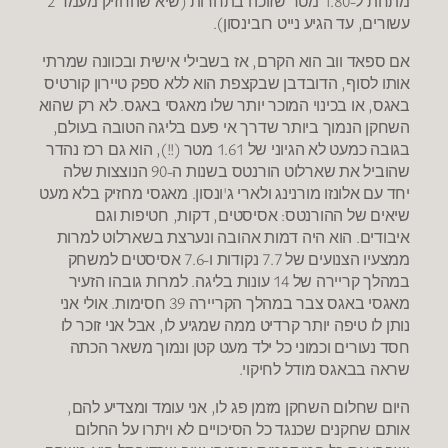
מתחת ל-1.80 מטר שזוכה בתחרות (שיא שהחזיק מעמד 2
עשורים, עד הגיע נייט רובינסון).
אם ספאד ווב הוא הקרם, אז בשבילי אישית ובכוונה שמרתי
אותו לסוף, הדובדבן שבקצפת הוא ללא ספק טיירון קורטיס
באגס, או בכינוי המוכר יותר שלו מאגסי באגס. לא רק שהוא
השחקן הנמוך ביותר שדרך אי פעם בליגה הטובה בעולם,
בגובה כמעט לא הגיוני של 1.61 מטר (!!), הוא גם רכז נהדר
שהוביל את שארלוט הורנטס בשנות ה-90 הנוצצות שלה
יחד עם אלונזו מורנינג ולארי ג'ונסון. מאגסי מחזיק בלא מעט
שיאים של ההורנטס: אסיסטים, דקות, חטיפות וגם
איבודים. הוא היה דמות אהובה ונערצת בשארלוט למרות
ממצעיו הצנועים של 7.7 נקודות ו-7.6 אסיסטים למשחק
במהלך קריירה של 14 עונות בליגה. למרות גובהו הזעיר
מאגסי באגס צבר במהלך הקריירה 39 חסימות. אולי אני
נותן לו טיפה יותר קרדיט ממה שמגיע לו, אבל אני זוכר לו
חסד נעורים וכמוני כל ילד מעט קטן ונמוך משאר הכתה
שראה בבאגס מודל לחיקוי.
היום שחלום השחקן מזמן פג לו, אני עומד ומצדיע להם,
אותם שחקנים שכנגד כל הסיכויים לא ויתרו על החלום