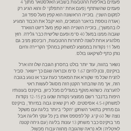
פעמים באליפות ההטבעות בשבוע האולסטאר מתוך 4
פעמים שהשתתף (פעם אחת "התפלק" לו והוא הגיע רק
למקום השני). בזכייה הראשונה הוא קפץ מעל ספד ווב
(אגדה נוספת בז'אנר הנמוכים, הוא יקבל את הכבוד המגיע
לו בהמשך), בזכייה השנייה הוא קפץ מעל דיווט הווארד
שגבוה ממנו במעל 40 ס"מ ופעם שלישית כבר גלידה. חוץ
מלהגיע אחת לשנה לתחרות ההטבעות, רובינסון מניב גם
מעל 11 נקודות בממוצע למשחק במהלך הקריירה והיום
נותן כתף לשיקאגו בולס.
נשאר בהווה, עוד יותר בולט בחסרון הגובה שלו זהו ארל
בויקינס, נכון להיום 1.67 ס"מ וכנראה שגם כך יישאר. סביר
להניח שכל מי שקורא את המאמר כעת עבר או נוגע בגובה
הזה, אך מה שהבחור הקטן הזה מסוגל לעשות ראוי
להערצה. כשהוא מוקף במגדלים מכל כיוון, בויקינס בעונותיו
היפות בדנבר רשם ממוצעי נקודות שנעו בין 12-15 נקודות
למשחק ו-4.5 אסיסטים. לא רק שאינו גבוה במיוחד, בויקינס
גם מחזיק בתואר השחקן "הקל" ביותר בליגה עם משקל
נוצה של 60 ק"ג. קל לפספס אותו בין כל ענקי הליגה אבל
מר בויקינס כבר משחק 13 עונות בליגה (עם גיחה קטנה
לאיטליה) ולא נראה שהגובה מהווה עבורו מכשול.