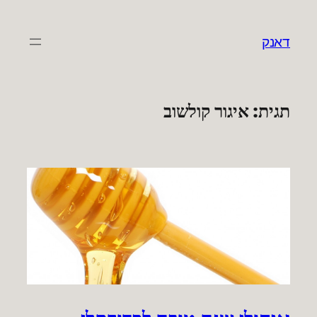
לדלג
לתוכן
דאנק
תגית:
איגור קולשוב