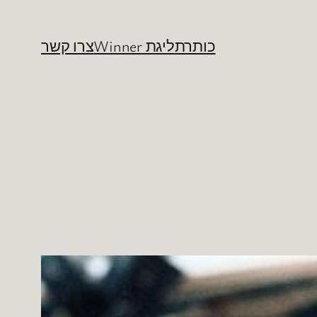
כותרת
ליגת Winner
צרו קשר