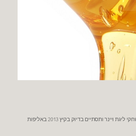
"תחל שנה וברכותיה" . לכבוד שנת תשע"ג אתר דאנק מאחל 3 ברכות שנה טובה לכדורסלן הישראלי, שנה שתתחיל במשחקי ליגת ויינר ותסתיים בדיוק בקיץ 2013 באליפות