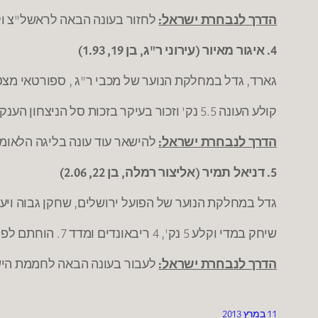
הדרך לנבחרת ישראל:
לחזור בעונה הבאה לראשל"צ ולשח
4. איגור מאיור (עירוני ר"ג, בן 19, 1.93)
גארד, גדל במחלקת הנוער של מכבי ר"ג , ספורטאי מצט
קולע העונה 5.5 נק' וזכור בעיקר בזכות סל הניצחון הענק מול נהריה במחזור ה-3 שהנחיל לה את אחד משלושת ההפסדים שלה העונה.
הדרך לנבחרת ישראל:
להישאר עוד עונה בליגה הלאומית
5. דניאל תמיר (אליצור רמלה, בן 22, 2.06)
גדל במחלקת הנוער של הפועל ירושלים, שחקן גבוה ויעי
שיחק במדי וקלע 5 נק', 4 ריבאונדים ומדד 7. הוחתם לפני שבוע כמחליפו של אורי קוקיה בהפועל ירושלים.
הדרך לנבחרת ישראל:
לעבור בעונה הבאה לחממת היש
11 במרץ 2013