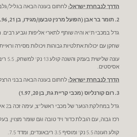
הדרך לנבחרת ישראל:
לחתום בעונה הבאה בגליל/גלבו
2. תומר בר אבן (הפועל מרנין טבעון/מגידו, בן 21, 1.96)
גדל במכבי ת"א והיה שותף לתארי אליפות וגביע רבים. 
שחקן עם יכולות אתלטיות גבוהות ויכולות מסירה וראי
אסיסטים.
הדרך לנבחרת ישראל:
לחתום בעונה הבאה בבני הרצליה
3. רום קורנליוס (מכבי קריית גת, בן 20, 1.97)
גדל במחלקת הנוער של מכבי ראשל"צ, עימה זכה ב2 אליפויות הנוער. הספיק לשחק גם בבוגרים ובנו של גרג האגדי.
רכז גבוה, עם הובלת כדור ויד טובה וגם שומר מצוין, בעל
קולע העונה 5.5 נק' ומוסיף 3.5 ריבאונדים, ומדד 7.5.