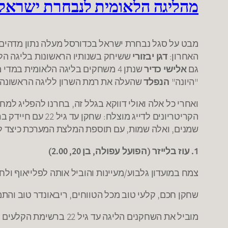
מהליגה הלאומית לנבחרת ישראל
מבט על סגל נבחרת ישראל בכדורסל מעלה נתון מדהים,
האחרון:
דגן יבזורי
ששיחק בשנותיו הראשונות בליגה הלאו
גם
אלישי כדיר
שנתן 4 משחקים בליגה הלאומית במדי מכבי ר"ג. נתון נוסף: מתוך רשימת 10 הקלעים המובילים של נבחרת ישראל, רק אחד שיחק בליגה הלאומית,
"היונה"
הנפלד
שהעלה את רמת השרון לליגה הראשונה.
ואחרי כל אלה ואולי דווקא בגלל זה, בחרנו להפליג למ
הקריטריונים לדי
שמנים, ואלה שמות, עם תוספת המלצת המערכת כיצד ל
1. עוז בלייזר (הפועל עפולה, בן 20, 2.00)
צמח במועדון גלבוע/מעיינות והוביל אותה לפלייאוף ולחצ
שחקן חכם, קלעי טוב מכל הטווחים, ריבאונדר טוב והתמ
מוביל את השחקנים הליגה עד גיל 22 ברשימת הקלעים עם 15.5 נק' למשחק, 8 ריבאונדים ומדד 20 (3 בין הישראלים), ואת הפועל עפולה לעונה טובה בצמרת הליגה.