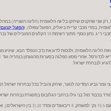
 רק שני שחקנים שיחקו בליגה הלאומית (הליגה השנייה) במהל
מית, במדי מכבי קריית ביאליק, הפועל עפולה, ו
הפועל יקנעם/
חוזות הליגה הלאומית, ולנסות לדוג את נדב הנפלד הבא, שיגיע 
יג מוצלח: שחקן עד גיל 22 עם חיידק בריא לכדורסל. אחרי מסע הפלגה בסערות מהגעת
הגיע לנבחרת ישראל.
י גמר גביע המדינה לנוער, שיחק והוביל בכל נבחרות ישראל הצע
ודד בכבוד מול בני גילו ברחבי הגלובוס במסגרת נבחרות ישרא