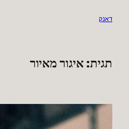
לדלג
לתוכן
דאנק
תגית:
איגור מאיור