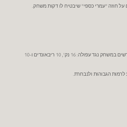
על חוזה "עמרי כספי" שיבטיח לו דקות משחק.
עונה שלישית בעמק והשנה קולע 13 נק' למשחק, 5.5 ריבאונדים, 4.5 אסיסטים (8 בליגה) ומדד 15. כולל טריפל דאבל מרשים במשחק נגד עפולה: 16 נק', 10 ריבאונדים ו-10
 לרמות הגבוהות ולנבחרת.