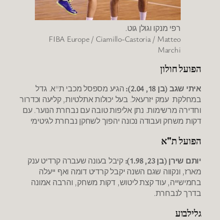
רפי מנקו וגולן גוט.
FIBA Europe / Ciamillo-Castoria / Matteo
Marchi
הפועל חולון
איתי שגב (בן 18, 2.04):
הגיע מספסל מכבי ת"א. גדל
במחלקת עמק יזרעאל. בעל יכולות אתלטיות, קליעה וכדרור
וחדירה מרשימות. נתן אליפות טובה עם נבחרת הנוער. עם
דקות משחק ועבודה נכונה יהפוך לשחקן נבחרת לגיטימי
הפועל ת"א
יותם שירן (בן 23, 1.98):
קיבל בעונה שעברה קרדיט ענק
מארז, ונקווה שגם השנה יקבל קרדיט דומה ואף ייעלה
בחמישייה, עוד קצת ליטוש, דקות משחק, והרבה אמונה
בדרך לנבחרת.
גלילבוע