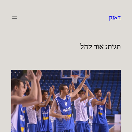
לדלג
לתוכן
דאנק
תגית:
אור קהל