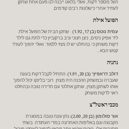
העל מספר דקות, ואולי בלאט ייבנה לנו פעם אחת שחקן
לעתיד אחרי כישלונות רבים קודמים.
הפועל אילת
עמית נוטס (בן 17, 1.92)
: שחקן הבית של הפועל אילת.
ליד אפיק ניסים, ניצן חנוכי וניב ברקוביץ כדי לתת גם לילד
דקות משחק כי בהחלט יש לו ממי ללמוד. ואולי יהפוך לעודד
קטש הבא…
נתניה
דולב דראפיץ' (בן 20, 1.91)
: התחיל לקבל דקות בעונה
שעברה ובמשחק ההכנה היה מצוין. רובי בלינקו יכול להפוך
אותו לשחקן מצוין, שחקן אתלטי עם חדירה טובה ובהחלט
ראוי לדקות משחק.
מכבי ראשל"צ
אור סולומון (בן 20, 2.00):
נתן עונה טובה במסגרת
הקבוצה וגם באליפות האחרונה במדי העתודה. בשתי
מסגרות אלו, הוכיח שהוא יותר מראוי להפוך לשחקן מוביל.