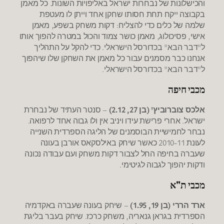
והכישלונות של נבחרות ישראל באליפויות השונות. כל מאמן
בקבוצה ייקח תחת חסותו שחקן אחד וייתן לו מעטפת
שלמה של כלים כדי להצליח: דקות משחק בשפע, מאמן
אישי, פסיכולוג, מאמן כושר צמוד והכול במטרה להפוך אותו
ל"דבר הבא" בכדורסל הישראלי. כדי להקל על התהליך
אנחנו כבר מסמנים עבור כל מאמן את השחקן שלו שיהפוך
ל"דבר הבא" בכדורסל הישראלי.
מכבי חיפה
אלכס צוברוביץ' (בן 27, 2.12)
– סנטר העתיד של נבחרת
ישראל. אחרי פרישת עידו ויניב אין ולו גבוה אחד לרפואה.
נבחר לחמישיית הבוסמנים של הליגה הספרדית השנייה
לעונת 2010-11 כאשר שיחק באילסקאס אורבן בעונה
שעברה בחיפה החל לצבור דקות משחק ועם עבודה נכונה
ודקות יהפוך לגבוה לגיטימי.
מכבי ת"א
ארד הררי (בן 19, 1.95)
– שיחק בעונה שעברה באקדמיה
הספרדית בגראן גנאריה, משחק כרכז. שיחק בעבר בליגת