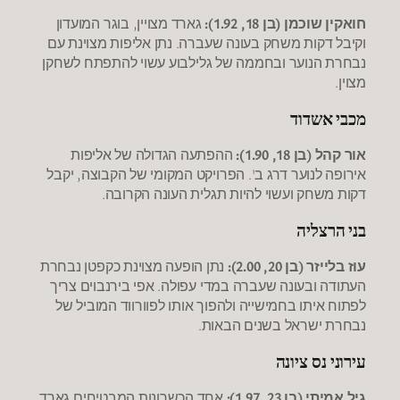
חואקין שוכמן (בן 18, 1.92):
גארד מצויין, בוגר המועדון
וקיבל דקות משחק בעונה שעברה. נתן אליפות מצוינת עם
נבחרת הנוער ובחממה של גלילבוע עשוי להתפתח לשחקן
מצוין.
מכבי אשדוד
אור קהל (בן 18, 1.90):
ההפתעה הגדולה של אליפות
אירופה לנוער דרג ב'. הפרויקט המקומי של הקבוצה, יקבל
דקות משחק ועשוי להיות תגלית העונה הקרובה.
בני הרצליה
עוז בלייזר (בן 20, 2.00):
נתן הופעה מצוינת כקפטן נבחרת
העתודה ובעונה שעברה במדי עפולה. אפי בירנבוים צריך
לפתוח איתו בחמישייה ולהפוך אותו לפוורווד המוביל של
נבחרת ישראל בשנים הבאות.
עירוני נס ציונה
גיל אמיתי (בן 23, 1.97):
אחד הכשרונות המבטיחים גארד