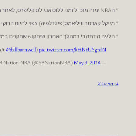
* הNBA ימנה מנכ"ל זמני ללוס אנג'לס קליפרס, לאחר השעייתו של סטרלינג. במקביל, החל הNBA במכירת חולצות עם הכיתוב "We are one".
* מייקל קארטר וויליאמס(פילדלפיה) צפוי להיות הרוקי 
* הליגה הודתה כי במהלך האחרון שיחקו 6 שחקנים במדי סן אנטוניו במשחק האחרון נגד דאלאס. בסופו של דבר המהלך לא הניב סל, ולכן לא השפיע.
h/t
@billbarnwell
)
pic.twitter.com/kHNtUSgtdN
May 3, 2014
— SB Nation NBA (@SBNationNBA)
4 במאי 2014