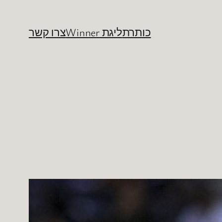
כותרת
ליגת Winner
צרו קשר