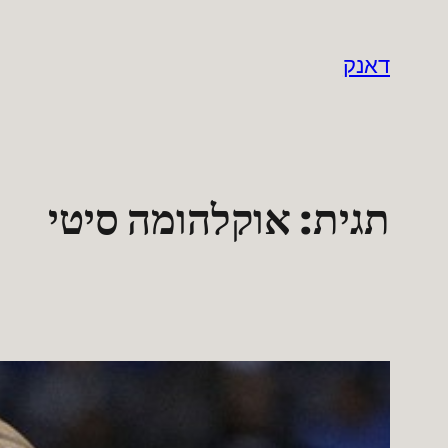
לדלג
לתוכן
דאנק
תגית:
אוקלהומה סיטי