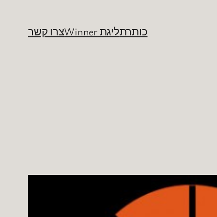
כותרת
ליגת Winner
צרו קשר