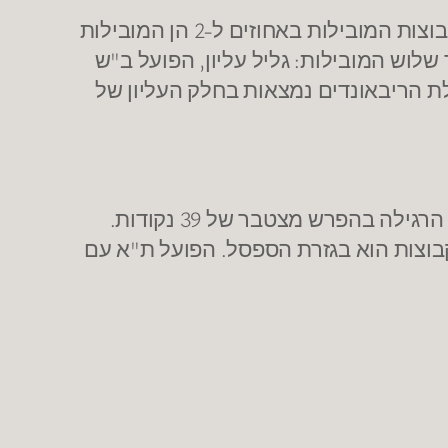
המדד הסטטיסטי שתואם בצורה המדוייקת ביותר את המצב בטבלה הוא אחוז הקליעות ל-2. 6 הקבוצות המובילות באחוזים ל-2 הן המובילות
וש המובילות: גליל עליון, הפועל ב"ש
ת הריבאונדים נמצאות בחלק העליון של
מאז שובה לליגה הבכירה, הפועל חיפה גברה על הפועל ת"א בכל שלושת המפגשים ביניהן בעונה הרגילה בהפרש מצטבר של 39 נקודות.
 21 נק'. שהפערים הבולטים בין הקבוצות הוא בגזרת הספסל. הפועל ת"א עם