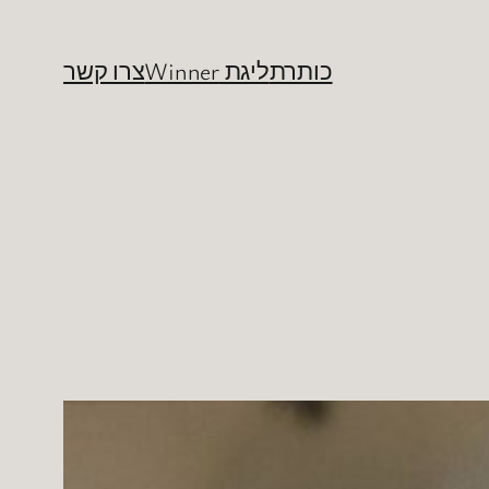
כותרת
ליגת Winner
צרו קשר