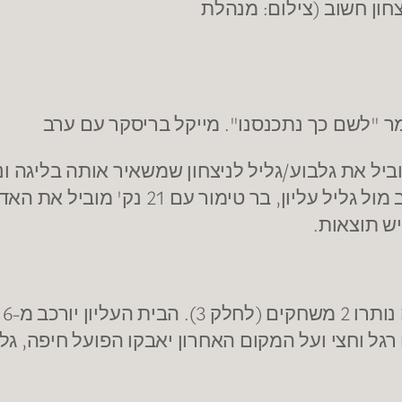
צחון חשוב (צילום: מנהלת
ר "לשם כך נתכנסנו". מייקל בריסקר עם ערב
 של 4 שלשות , 22 נק' , 4 אס' ומדד 27 מוביל את גלבוע/גליל לניצחון שמשא
ויפתח זיו מובילים את מכבי ת"א לניצחון חש
יש תוצאות.
הע
ל וחצי ועל המקום האחרון יאבקו הפועל חיפה, גליל 