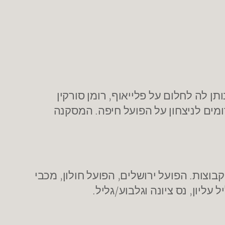
יר אותה בליגה ונותן לה לחלום על פלייאוף, רומן סורקין
וב מול גליל עליון, בר טימור עם 21 נק' מוביל את האדומים לניצחון על הפועל חיפה. המסקנה
ונה הסדירה מתקרבת לסיומה. לכל קבוצה נותרו 2 משחקים (לחלק 3). הבית העליון יורכב מ-6 קבוצות. הפועל ירושלים, הפועל חולון, מכבי
עליון, נס ציונה וגלבוע/גליל.