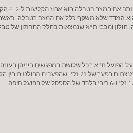
וא המדד שלא משקף כלל את המצב בטבלה, כאשר של
. חולון ומכבי ת"א שנמצאות בחלק התחתון של טבל
הפעם האדומים מת"א עם מחצית של 29:50 מנצחים בפער של