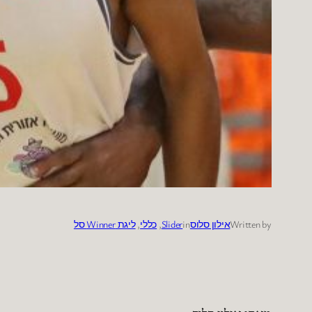
Written by
אילון סלוס
in
Slider
, 
כללי
, 
ליגת Winner סל