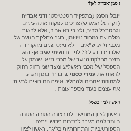
זוסמן ואבדיה לאן?
יובל זוסמן
(בתפקיד הסטטיסט)
ודני אבדיה
(דקה על המגרש) צריכים לפקוח את העיניים
ולהסתכל סביב, ולא כי בא אביב, אלא לראות
מולם את
נמרוד טישמן
, בוגר מחלקת הנוער של
מכבי ת"א, ש"איבד" לא מעט שנים מהקריירה
שלו ונזכר בגיל 28 לפרוח,
ואיתי שגב
אף הוא
תוצר מחלקת הנוער של מכבי ת"א, שנמק על
הספסל של מכבי ראשל"צ ומצד שני רחוק רחוק
לראות את
עמרי כספי
ש"ברח" בזמן והגיע
למחוזות אחרים ולהחליט איפה הם רוצים לראות
את עצמם בעוד מספר עונות .
ראשון לציון כמשל
ראשון לציון המחישה לנו בצורה הטובה הטובה
ביותר למה מעבר לסדרות פרושו "רצח"
הספורטיביות והתחרותיות בליגה. ראשון לציון