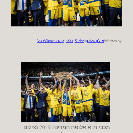
Written by
אילון סלוס
in
Slider
, 
כללי
, 
ליגת Winner סל
מכבי ת"א אלופת המדינה 2019 (צילום