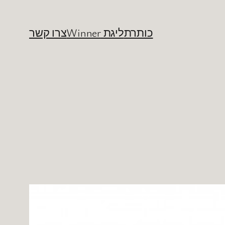
כותרת
ליגת Winner
צרו קשר