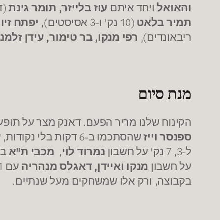
והאואל
ויחד איתם
עוז בלייזר, תומר גינת
(דאבל-
תמיר בלאט
(10 נק' ו-3 אסיסטים),
יפתח זיו
(8 
ריבאונדים),
רפי מנקו, בר טימור, עידן זלמנס
מנת סיום
הקינוח שלנו מריר הפעם. דאנק מצר על תופ
ספנסר וייז
שהסתכמו ב-6 דקות בלי נקודות, על חשבון
ל-3, 7 נק' על חשבון
נמרוד לוי
,
מכבי ת"א
בלי 
על חשבון
מנקו ואיידן, דאגלס מנהריה
עם 11 דקות בלי נקודות על חשבון
בקבוצה, ורק אלו שמשחקים מעל שנתיים.