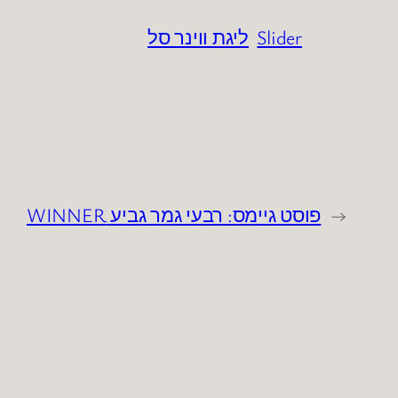
Slider
ליגת ווינר סל
←
פוסט גיימס: רבעי גמר גביע WINNER