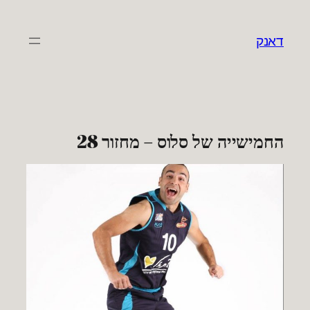
לדלג
לתוכן
דאנק
החמישייה של סלוס – מחזור 28