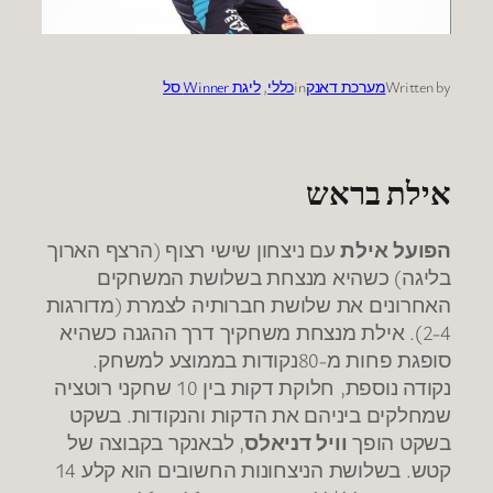
Written by
מערכת דאנק
in
כללי
, 
ליגת Winner סל
אילת בראש
הפועל אילת
עם ניצחון שישי רצוף (הרצף הארוך
בליגה) כשהיא מנצחת בשלושת המשחקים
האחרונים את שלושת חברותיה לצמרת (מדורגות
2-4). אילת מנצחת משחקיך דרך ההגנה כשהיא
סופגת פחות מ-80נקודות בממוצע למשחק.
נקודה נוספת, חלוקת דקות בין 10 שחקני רוטציה
שמחלקים ביניהם את הדקות והנקודות. בשקט
בשקט הופך
וויל דניאלס
, לבאנקר בקבוצה של
קטש. בשלושת הניצחונות החשובים הוא קלע 14