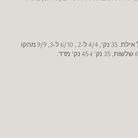
מופע יחיד עם שלל שיאי קריירה לג'ון דיברתלומאו שחוזר אחרי פציעה ומוביל את חיפה לניצחון על אילת. 35 נק', 4/4 ל-2 , 6/10 ל-3, 9/9 מהקו