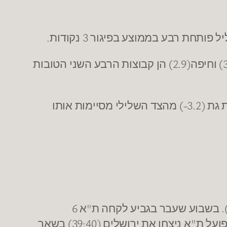
באופן מדהים, הרצליה (3.8-) ואשדוד (5.3-) הם קבוצות הרבע השני הכי פחות טובות. שירושלים (3) וחיפה(2.9) הן קבוצות הרבע השני הטובות
הרבע השלישי הוא הרבע הצמוד ביותר במשחקי הליגה העונה. רק נהריה (3.2) מהצד החיובי וקרית גת (3.2-) מהצד השלילי מסיימות אותו
הפועל ת"א מדורגת שנייה בליגה בריבאונדים (39.7), בעוד הפועל ירושלים מדורגת אחרונה (33.2). בשבוע שעבר בגביע לקחה ת"א 6
ריבאונדים יותר (37:43) וכמעט פי שניים ריבאונדים בהתקפה (9:17). ואכן זה הפרמטר היחיד בו הפועל ת"א ניצחו את ירושלים (39:40) בשאר