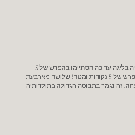
המפגש בין גלבוע/גליל לנהריה היה עם פוטנציאל גדול לדרמה: חמישה ממשחקיה של עירוני נהריה בליגה עד כה הסתיימו בהפרש של 5
נקודות ו/או לאחר הארכה, בעוד שמונה מתשעת משחקיה האחרונים של גלבוע/גליל הסתיימו בהפרש של 5 נקודות ומטה! שלושה מארבעת
צחה. זה נגמר בתבוסה הגדולה בתולדותיה