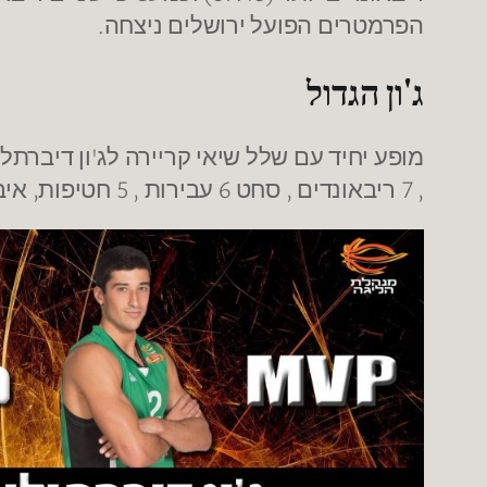
הפרמטרים הפועל ירושלים ניצחה.
ג'ון הגדול
, 7 ריבאונדים , סחט 6 עבירות , 5 חטיפות, איבוד אחד ומדד 45. דיברתלומאו קבע שיא קריירה של 6 שלשות, 35 נק' ו-45 נק' מדד.