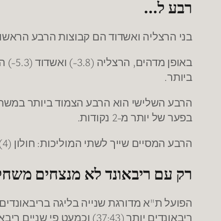
רבע ל…
בני הרצליה ואשדוד הם קבוצות הרבע הראשון הכי טובות יתרון 2.2 נקודות ברבע. מאידך גלבוע/גליל
ביותר.
בפער של יותר מ-2 נקודות.
הרבע המסיים שייך לשתי המוליכות: חולון (4) ומכבי ת"א (3.1). כשחיפה היא הפחות טובה (2.8-)
רק עם ריבאונד לא מנצחים משחק