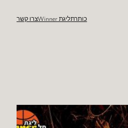
כותרת
ליגת Winner
צרו קשר