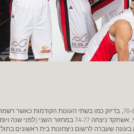
נהריה רושמת ניצחון בכורה בליגה באשדוד 70-82, בדיוק כמו בשתי העונ
בעונת 14/15 היא ניצחה 63-83 במחזור השישי, אשתקד ניצח
עונה שעברה לרשום ניצחונות בית ראשונים בתולדות