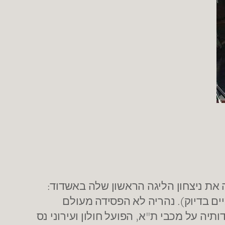
ות הקודמות כאשר רשמה את ניצחון הליגה הראשון שלה באשדוד:
ה 74-77 במחזור השני (לפני שנה ויומיים בדיוק). נהריה לא הפסידה מעולם
יה על מכבי ת"א, הפועל חולון ועירוני נס