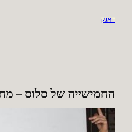
לדלג
לתוכן
דאנק
החמישייה של סלוס – מחזו