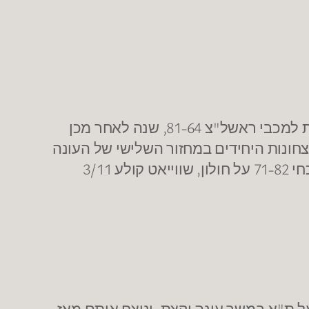
בחמש השנים האחרונות, מכבי ת"א ניצחה במחזור השלישי רק פעמיים: בעונת 12/13 נכנעה בבית למכבי ראשל"צ 81-64, שנה לאחר מכן
י הפועל ירושלים בבית. שתי הניצחונות היחידים במחזור השלישי של העונה
היו לקבוצות של קאליף ווייאט: 72-80 על אילת לפני שנתיים, שווייאט קולע 3/14 ל-3, ובמחזור הנוכחי 71-82 על חולון, שווייאט קולע 3/11
על ת"א במשך עונה וקצת, וניצח אותם מאז