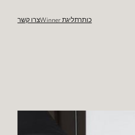
כותרת
ליגת Winner
צרו קשר