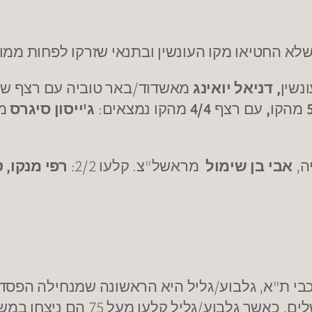
לא החטיאו מקו העונשין ובתנאי שזרקו לפחות ממו
נשין
, דניאל יואינג
מאשדוד/באר טוביה עם רצף ש
מהקו
,
עם רצף
4/4
מהקו נמצאים:
ג'ייסון סיגרס
מג
ה,
אבי בן שימול
מראשל"צ. קלעו 2/2:
רפי מנקו, ט
כבי ת"א, גלבוע/גליל היא הראשונה שמנחילה הפסד
2011 בכל המשחקים של גלבוע/גליל נ