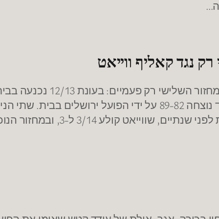
ה…
ק נגד קאליף ווייאט
הפסידה לעירוני נס ציונה בחוץ 72-71 ואשתקד נוצחה 89-82 על יד
צחון בכורה. אגב, אילת של עודד קטש שאימן את הפו