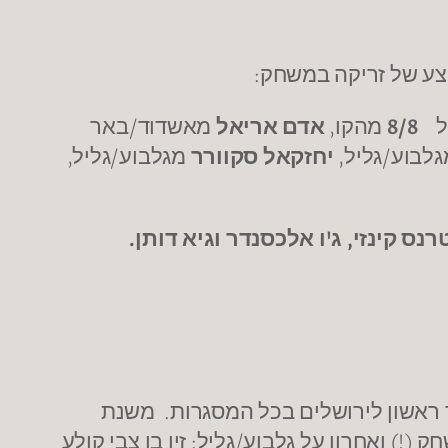
צע של זריקה במשחק:
ל
8/8
מהקו,
אדם אריאל
מאשדוד/באר
לבוע/גליל,
יחזקאל סקוורר
מגלבוע/גליל,
רנס קינזי, ג'ו
אלכסנדר וגיא דותן.
 ראשון לירושלים בכל המסגרות. משנת
גד ירושלים, כאשר גלבוע/גליל קלעו מעל 75 הם ניצחו במשחק (!) ואחרון על גלבוע/גליל: זיו בן צבי קולע