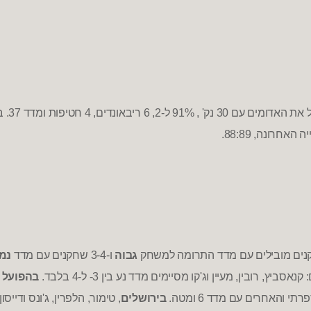
ל את האדומים עם
30
נק
' , 91%
ל
-2, 6
ריבאונדים
, 4
חטיפות ומדד
37.
ב
ייה האחרונה
, 88:89.
ים מובילים עם מדד התרומה למשחק
גבוה
ו
-3-4
שחקנים עם מדד
נמו
:
קנאסביץ
,
רובין
,
מעיין וג
'
קו מסיימים מדד נע בין
3-
ל
-4
בלבד
.
בהפועל 
ספרתי והאחרים עם מדד
6
ומטה
.
בירושלים
,
טימור
,
הלפרין
,
ג
'
ונס ודייסו