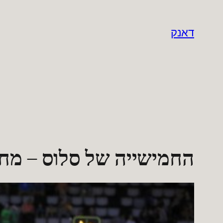
לדלג
לתוכן
דאנק
החמישייה של סלוס – מחזו