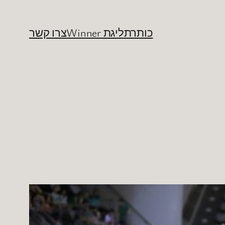
כותרת
ליגת Winner
צרו קשר