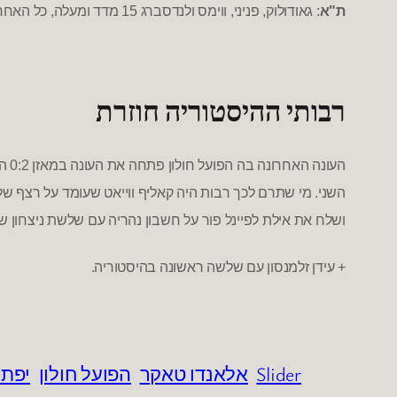
ת
"
א
:
גאודולוק
,
פניני
,
וו
ימס ולנדסברג
15
מדד ומעלה
,
כל האחר
רבותי ההיסטוריה חוזרת
העונה האחרונה
בה
הפועל חולון פתחה את העונה במאזן
0:2
הי
השני
.
מי שתרם לכך רבות היה קאליף ווייאט שעומד על רצף של ח
ושלח את אילת לפיינל פור על חשבון נהריה עם שלשת ניצחון 
+
עידן זלמנסון עם שלשה ראשונה בהיסטוריה
.
Slider
אלאנדו טאקר
הפועל חולון
יפתח