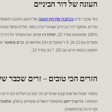
העונה של דור הביניים
כפי שכבר ציינו
בכתבת פתיחת העונה
של דאנק והסבנו תשומת 
וגידים
.
שחקני דור הביניים שאחרי עידן כספי
,
אליהו ומקל נותני
100%
מהעונשין ומדד
25,
יפתח זיו
סוחב את אשדוד כל הדרך ל
ומסיים עם
12
נק
', 9
ריבאונדים ו
-10
אסיסטים
,
כרם משעור
מו
תפוקה במאני טיים עם
2/2, 7
נק
'
ומדד
12 ,
הזרים הכי טובים – זרים שכבר שי
מספר עונות שדאנק קובע שהזרים הכי טובים ויעילים הם זרים ש
המחזור
:
ג
'
רום דייסון
מהפועל ירושלים ששיחק בחולון
,
אלאנדו
וקרית גת
(
בהתאמה
).