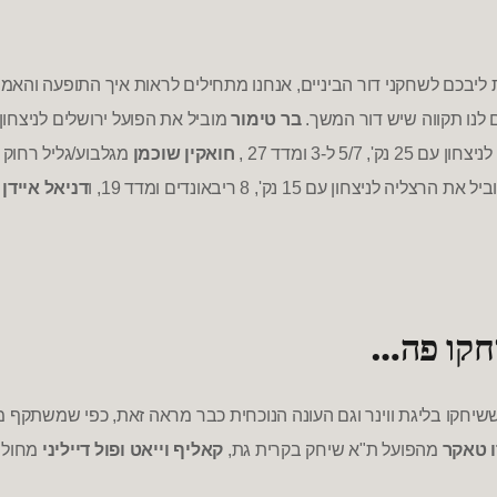
ליבכם לשחקני דור הביניים
,
אנחנו מתחילים לראות איך התופעה והאמונ
ם לנו תקווה שיש דור המשך
.
בר טימור
מוביל את הפועל ירושלים לניצחון
ניצחון עם
25
נק
', 5/7
ל
-3
ומדד
27 ,
חואקין שוכמן
מגלבוע
/
גליל רחוק
ביל את הרצליה לניצחון עם
15
נק
', 8
ריבאונדים ומדד
19,
ו
דניאל איידן
ב
חקו פה
…
שיחקו בליגת ו
ו
ינר וגם העונה הנוכחית כבר מראה זאת
,
כפי שמשתקף מת
 טאקר
מהפועל ת
"
א שיחק בקרית גת
,
קאליף וייאט ופול דייליני
מחולון