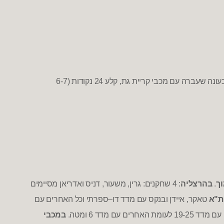
עונה שעברה עם מכבי קריית גת
,
קלע
24
נקודות
(6-7
ך
.
בהרצליה
: 4
שחקנים
:
גרין
,
משעור
,
דניס ואדריאן מסיימים
ת
"
א
טאקר
,
איידן ובנקס עם מדד דו
–
ספרתי וכל האחרים עם
ן עם מדד
19-25
לעומת האחרים עם מדד
6
ומטה
.
במכבי