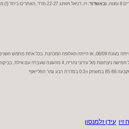
ים
8
ומטה
,
ובאשדוד
:
זיו
,
דניאל ויואינג
22-27
מדד
,
האחרים ביחד
(!)
מד
יתה
בעונת
08/09,
אז הייתה האלופה המכהנת
.
בכל אחת מחמש השנים ה
מישה ניצחונות מול עירוני נהרי
ה
,
4
מהעונה שעברה עם אילת
.
בביקור
שקבעה
85-86
במשחק ו
-0:3
בסדרת רבע גמר הפלייאוף
 זיו
עידן זלמנסון