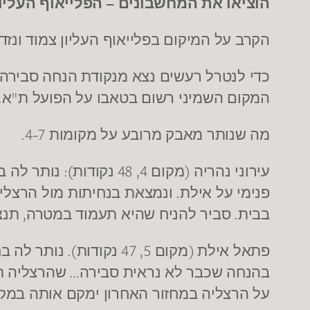
–
הוציאו את המחשבונים
הפלייאוף העליון
הקרב על המיקום בפלייאוף העליון צמוד ונז
כדי לנטרל רעשים נצא מנקודת הנחה סבירה
.
"
המקום השמיני רשום בטאבו על הפועל ת
א
4-7.
מה שנותר מאבק מרובע על מקומות
):
4, 48
(
עירוני נהריה
מקום
נקודות
נותר לה ב
.
פנימי על אילת
ונמצאת בנחיתות מול הרצלי
,
.
בבית
סביר להניח שהיא תעמוד במטרה
תנצ
).
5, 47
(
פתאל אילת
מקום
נקודות
נותר לה בח
…
בהנחה שכבר לא נראית סבירה
שהרצליה ת
על הרצליה במחזור האחרון ימקם אותה במק