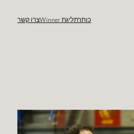
כותרת
ליגת Winner
צרו קשר