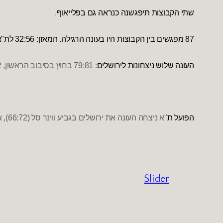
שתי הקבוצות תיפגשנה כנראה גם בפלייאוף
.
87
מפגשים בין הקבוצות היו בעונה הרגילה
.
המאזן
: 32:56
לת
"
א
העונה שלוש ניצחונות לירושלים
: 79:81
בחוץ בסיבוב הראשון
, 67:72
הפועל ת
"
א ניצחה העונה את ירושלים בגביע ווינר סל
(66:72),
א
Slider