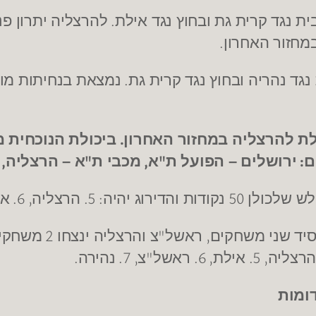
.
ית נגד קרית גת ובחוץ נגד אילת
להרצליה יתרון פנ
.
מחזור האחרון
.
נגד נהריה ובחוץ נגד קרית גת
נמצאת בנחיתות מול
.
לת להרצליה במחזור האחרון
ביכולת הנוכחית 
,
"
,
"
:
ם
ירושלים – הפועל ת
א
מכבי ת
א – הרצליה
, 6.
: 5.
50
לש שלכולן
נקודות והדירוג יהיה
הרצליה
אי
2
"
,
סיד שני משחקים
ראשל
צ והרצליה ינצחו
משחקים
.
, 7.
"
, 6.
, 5.
רצליה
אילת
ראשל
צ
נהירה
ומות