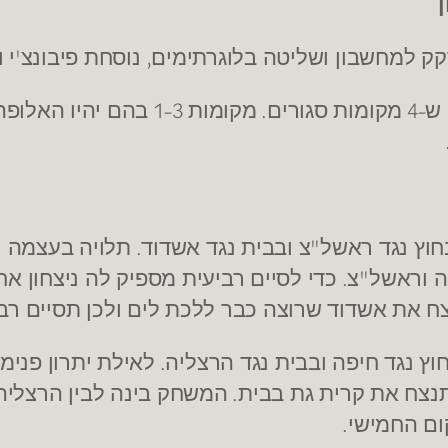
'
,
דקק למחשבון ושליטה בלוגרתימים
נוסחת פיבונצ
י 
1-3
.
-4
 ש
מקומות סגורים
מקומות
בהם יהיו האלופה
.
"
חוץ נגד ראשל
צ ובבית נגד אשדוד
תלויה בעצמה י
.
"
ה וראשל
צ
כדי לסיים רביעית מספיק לה ניצחון א
ח את אשדוד שרוצה כבר ללכת לים ולכן תסיים רב
.
וץ נגד חיפה ובבית נגד הרצליה
לאילת יתרון פנימ
.
נצח את קרית גת בבית
המשחק בינה לבין הרצליה 
.
ום החמישי