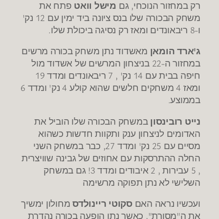
,
רק במחזור הנוכחי
גם
מישל וואט
פתח את
'
12
משחק הבכורה שלו בנס ציונה ביד ימין עם
נק
.
-8
ו
ריבאונדים ומאז רק נסיגה ביכולת שלו
'
ג
ארד הומאן
מאשדוד נתן משחק בכורה מרשים
-22
במחזור ה
בניצחון המרשים של אשדוד מול
19
' , 7
14
חיפה בבית עם
נק
ריבאונדים ומדד
6
'
4
4
ומאז
משחקים חלשים שהוא קולע
נק
ומדד
.
בממוצע
נייט רובינסון
במשחק הבכורה שלו הוביל את
האדומים לניצחון ענק ותקוות חדשות כשהוא
27,
'
25
מסיים עם
נק
ומדד
כבר במשחק השני
החלה ההתרסקות עם אחוזים של גבינה שוויצרית
3!
, 2
, 5
עבירות
איבודים ומדד
גם במשחק
השלישי לא נתן תפוקה מרשימה
ועכשיו נראה האם
סקוטי ריינולדס
מחולון ימשיך
",
"
את ה
מסורת
כאשר נתן הופעה בכורה נהדרת