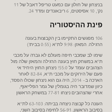
11
בניצחון של חולון עם כמעט טריפל דאבל של
24.
, 6
', 10
נק
אסיסטים
ריבאונדים ומדד
פינת ההיסטוריה
106
מפגשים התקיימו בין הקבוצות בעונה
!)
(0:55
"
: 9:98
.
הרגילה
המאזן
לת
א
בבית
שימו לב שמכבי חיפה מעולם לא גברה על מכבי
"
ת
א במשחק חוץ בעונה הרגילה והמאזן שלה מול
55:0!
הצהובים עומד על
ניצחון החוץ היחיד אי
, 82-84
"
פעם של הירוקים על מכבי ת
א
לאחר
,
– 2014,
הארכה ב
היה גם הוא ניצחון שכולו הפסד
,
כיוון שמדובר היה בגומלין של גמר הפלייאוף
77-81
אחרי שהצהובים ניצחו
במשחק הראשון
"
: 63-103
העונה כל קבוצה ניצחה בביתה
לת
א
,
, 56-91
בסיבוב הראשון
לחיפה בסיבוב השני