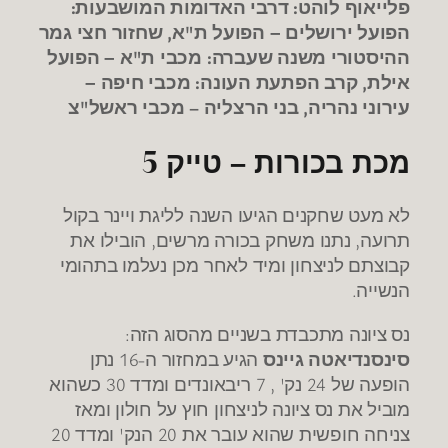
:
:
פלייאוף לוהט
דרבי האדומות המושבעות
,
"
הפועל ירושלים – הפועל ת
א
שחזור חצי גמר
"
:
ההיסטורי משנה שעברה
מכבי ת
א – הפועל
:
,
אילת
קרב הפתעת העונה
מכבי חיפה –
"
–
,
עירוני נהריה
בני הרצליה
מכבי ראשל
צ
5
מכת בכורות – טייק
לא מעט שחקנים הגיעו השנה לליגת ויינר בקול
,
,
תרועה
נתנו משחק בכורה מרשים
הובילו את
קבוצתם לניצחון ומיד לאחר מכן נעלמו בתהומי
.
הנשייה
:
נס ציונה מתכבדת בשניים מהסוג הזה
-16
סינסנדיאטה גיינס
הגיע במחזור ה
נתן
30
' , 7
24
הופעה של
נק
ריבאונדים ומדד
כשהוא
מוביל את נס ציונה לניצחון חוץ על חולון ומאז
20
'
20
צניחה חופשית שהוא עובר את
הנק
ומדד