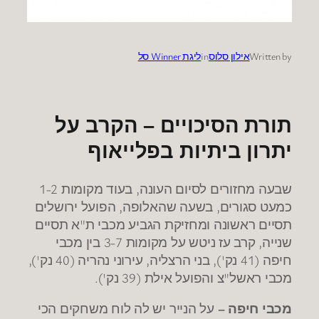
Written by
אילון סלוס
in
ליגת Winner סל
תורת הסיכויים – הקרב על
יתרון ביתיות בפלייאוף
1-2
,
שבעה מחזורים לסיום העונה
בעוד מקומות
,
,
כמעט סגורים
בשעה שהאלופה
הפועל ירושלים
"
תסיים ראשונה ומחזיקת הגביע מכבי ת
א תסיים
3-7
,
שנייה
קרב עז ניטש על מקומות
בין מכבי
'),
(40
,
'),
(41
חיפה
נק
בני הרצליה
עירוני נהריה
נק
').
(39
"
מכבי ראשל
צ והפועל אילת
נק
–
מכבי חיפה
על הנייר יש לה לוח משחקים הכי