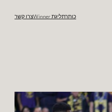
כותרת
ליגת Winner
צרו קשר