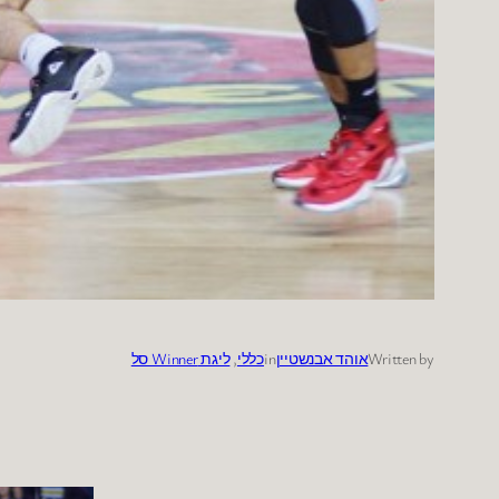
Written by
אוהד אבנשטיין
in
כללי
, 
ליגת Winner סל