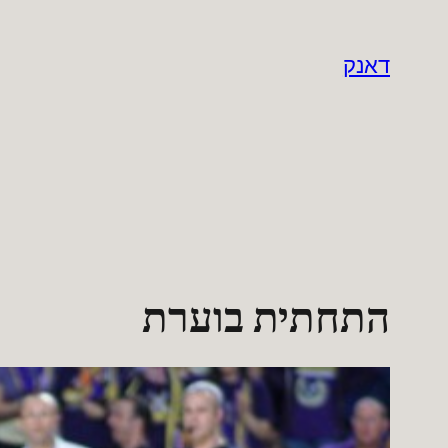
לדלג
לתוכן
דאנק
התחתית בוערת