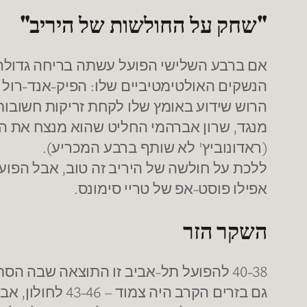
"שחק על החולשות של היריב"
אם ברבע השלישי הפועל עשתה בריחה גדולה 
הנשקים האולטימטיביים שלו: הפיק-אנד-רול 
הרוש שידוע באומץ שלו לקחת זריקות חשובות
מנגד, שרון אברהמי החליט שהוא מנצח את המשח
(ראדונוביץ' לא שותף ברבע המכריע).
ללכת על חולשה של היריב זה טוב, אבל הפועל
אפילו פוסט-אפ של טריי סימונס.
השקר הזר
40-38 להפועל תל-אביב זו התוצאה שבה הסתיימה ההתמודדות בין הישראלים.
גם בזרים הקרב היה צמוד – 43-46 לחולון, אבל דווקא אצל הצהובים-סגולים צריכה להיות סיבה לדאגה.