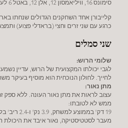
סימונס 16, וויליאמסון 12, אלן 12, באטל 6 לעומת קלייבורן 32 בראדלי 8 וראדונוביץ' 6.
קלייבורן אחד השחקנים הגדולים שנחתו בארץ
כרגע עם שני זרים וחצי (בראדלי פצוע) ותמ
שני סמלים
שלומי הרוש:
לגבי יכולתו המקצועית של הרוש, עדיין נשמע
לחייך. לחולון הנוכחית הוא מוסיף בעיקר משח
מתן נאור:
עצוב לראות את מתן נאור העונה. ללא ספק ז
ממש לא לטובתו:
19 דק' בממוצע למשחק, 3.9 נק' ו-2.4 ריב' בלבד.
מעבר לסטטיסטיקה, נאור איבד את היכולת ה