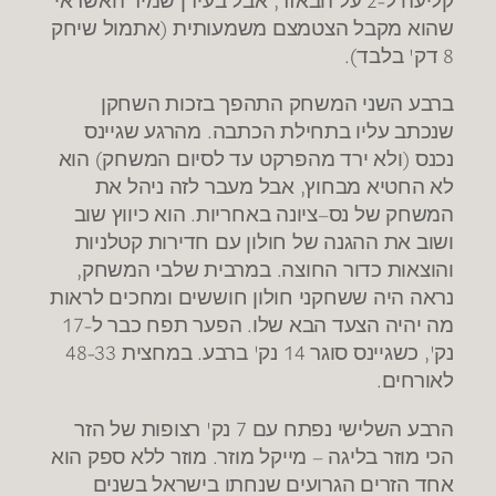
שהוא מקבל הצטמצם משמעותית
(
אתמול שיחק
8
דק
'
בלבד
).
ברבע השני המשחק התהפך בזכות השחקן
שנכתב עליו בתחילת הכתבה
.
מהרגע שגיינס
נכנס
(
ולא ירד מהפרקט עד לסיום המשחק
)
הוא
לא החטיא מבחוץ
,
אבל מעבר לזה ניהל את
המשחק של נס
–
ציונה באחריות
.
הוא כיווץ שוב
ושוב את ההגנה של חולון עם חדירות קטלניות
והוצאות כדור החוצה
.
במרבית שלבי המשחק
,
נראה היה ששחקני חולון חוששים ומחכים לראות
מה יהיה הצעד הבא שלו
.
הפער תפח כבר ל
-17
נק
',
כשגיינס סוגר
14
נק
'
ברבע
.
במחצית
48-33
לאורחים
.
הרבע השלישי נפתח עם
7
נק
'
רצופות של הזר
הכי מוזר בליגה – מייקל מוזר
.
מוזר ללא ספק הוא
אחד הזרים הגרועים שנחתו בישראל בשנים