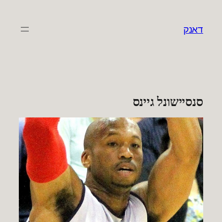
לדלג
לתוכן
דאנק
סנסיישונל גיינס