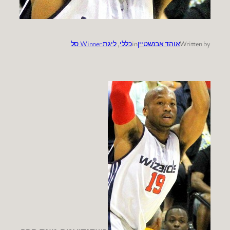
Written by
אוהד אבנשטיין
in
כללי
, 
ליגת Winner סל