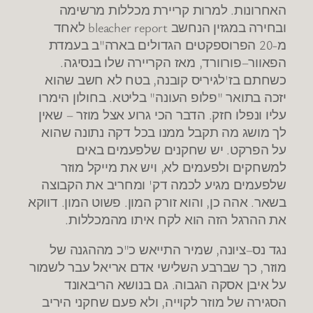
האחרונות
.
למרות קריירת מכללות מרשימה
ובחירה במגזין הנחשב
bleacher report
לאחד
מ
-20
הפרוספקטים הגדולים בארה
"
ב בעמדת
הפאוור
–
פורוורד
,
מאז הקריירה שלו בנסיגה
.
כשחתם בז
'
לגיריס קובנה
,
בטח לא חשב שהוא
יזכה בתואר
"
פלופ העונה
"
בליטא
.
בחולון הימרו
עליו ונפלו חזק
.
הדבר הכי גרוע אצל מוזר – שאין
לך מושג מה תקבל ממנו בכל דקה נתונה שהוא
על הפרקט
.
יש שחקנים שלפעמים באים
למשחקים ולפעמים לא
,
ויש את מייקל מוזר
שלפעמים מגיע לכמה דק
'
ומחריב את הקבוצה
בשאר
.
אהה כן
,
והוא זורק המון
.
פשוט המון
.
דווקא
את ההרגל הזה הוא לקח איתו מהמכללות
.
נגד נס
–
ציונה
,
שמיר התייאש כ
"
כ מההגנה של
מוזר
,
כך שברבע השלישי אדם אריאל עבר לשמור
על איבן אסקה הגבוה
.
גם בנושא הריבאונד
הסגירה של מוזר לקוייה
,
ולא פעם שחקני היריב