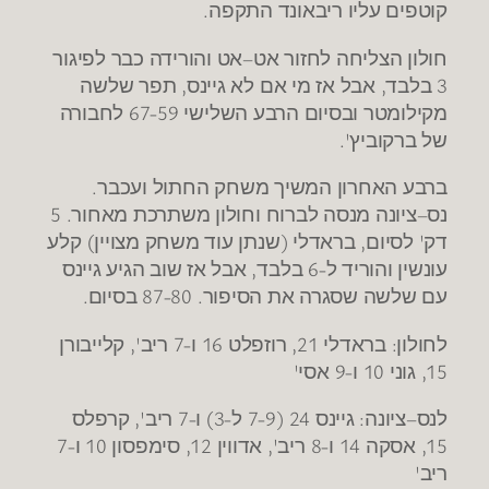
קוטפים עליו ריבאונד התקפה
.
חולון הצליחה לחזור אט
–
אט והורידה כבר לפיגור
3
בלבד
,
אבל אז מי אם לא גיינס
,
תפר שלשה
מקילומטר ובסיום הרבע השלישי
67-59
לחבורה
של ברקוביץ
'.
ברבע האחרון המשיך משחק החתול ועכבר
.
נס
–
ציונה מנסה לברוח וחולון משתרכת מאחור
. 5
דק
'
לסיום
,
בראדלי
(
שנתן עוד משחק מצויין
)
קלע
עונשין והוריד ל
-6
בלבד
,
אבל אז שוב הגיע גיינס
עם שלשה שסגרה את הסיפור
. 87-80
בסיום
.
לחולון
:
בראדלי
21,
רוזפלט
16
ו
-7
ריב
',
קלייבורן
15,
גוני
10
ו
-9
אסי
'
לנס
–
ציונה
:
גיינס
24 (7-9
ל
-3)
ו
-7
ריב
',
קרפלס
15,
אסקה
14
ו
-8
ריב
',
אדווין
12,
סימפסון
10
ו
-7
ריב
'