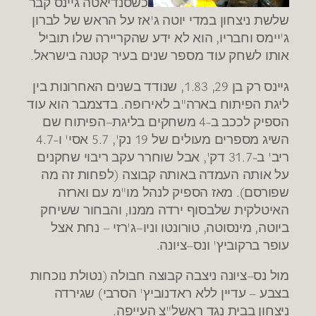
כשסנדיאטה גיינס קבר
שלשת ניצחון במדי יוטה ג
'
אז על הראש של לברון
ג
'
יימס וחבריו
,
הוא לא ידע שהקריירה שלו תוביל
אותו לשחק עוד מספר שנים בעיר קטנה בישראל
.
גיינס רק בן
29, 1.83,
שנודד בשנים האחרונות בין
ליגת הפיתוח בארה
"
ב לאירופה
.
בדצמבר הוא עוד
הספיק לככב ב
-4
משחקים בליגת
–
הפיתוח שם
השיג מספרים מעולים של
19
נק
', 5.7
אסי
'
ו
-4.7
ריב
'
ב
-31.7
דק
',
אבל שוחרר עקב ריבוי שחקנים
על אותה העמדה באותה קבוצה
(
לפחות זה מה
שפורסם
).
מאז הספיק לנהל מו
"
מ עם וארזה
האיטלקית שלבסוף ירדה ממנו
,
והבחור ששיחק
ביוטה
,
מינסוטה
,
טורונטו וניו
–
ג
'
רזי – נחת אצל
עופר ברקוביץ
'
ונס
–
ציונה
.
מול נס
–
ציונה ניצבה קבוצה חבולה
(
נטולת נוכחות
בצבע – עדיין ללא ראדנוביץ
'
הסרבי
)
שגירדה
ניצחון בבית נגד ראשל
"
צ העייפה
.