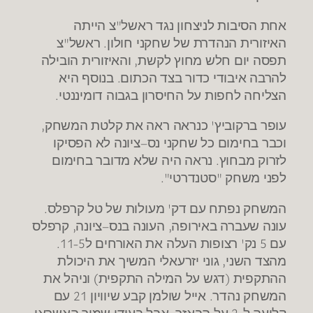
אחת הסיבות לניצחון נגד ראשל
"
צ הייתה
האיזורית הנהדרת של שחקני חולון
.
ראשל
"
צ
תפסה יום חלש מחוץ לקשת
,
והאיזורית הובילה
להרבה איבודי כדור בצד הכתום
.
בנוסף היא
הצליחה לחפות על החיסרון בגבוה דומיננטי
.
עופר ברקוביץ
'
כנראה ראה את קלטת המשחק
,
וכבר בחימום כל שחקני נס
–
ציונה לא הפסיקו
לזרוק מבחוץ
.
נראה היה שלא מדובר בחימום
לפני משחק
"
סטנדרטי
".
המשחק נפתח עם דק
'
מעולות של טל קרפלס
.
עונה שעברה באירופה
,
העונה בנס
–
ציונה
,
קרפלס
עם
5
נק
'
רצופות העלה את האורחים ל
11-5.
מהצד השני
,
גוני יזרעאלי המשיך את היכולת
ההתקפית
(
דגש על המילה התקפית
)
וניהל את
המשחק נהדר
.
אייל שולמן קבע שיוויון
21
עם
קליעה ל
-2
על הבאזר
,
אבל בעידן שמיר האשראי