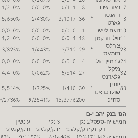
0
0
0
0
1
1
1
0
1
1
0
0
0
50%
1
-22
20
0
0
0
6
1
1
6
2
3
1
2
83%
5
-2
0
0
0
0
0
0
0
0
0
0
0
0
0%
0
-19
2
0
0
0
1
1
1
2
3
2
1
1
50%
1
-3
2
0
0
0
0
3
1
6
4
2
2
0
38%
3
-1
0
0
0
0
0
0
0
0
0
0
0
0
0%
0
-11
31
3
0
2
2
2
1
2
2
17
10
7
100%
4
-15
8
0
0
1
0
4
1
2
1
8
2
6
100%
5
83
3
0
4
15
18
5
21
19
45
17
28
70%
19/
ריבאונדים
עבירות
חסימות
הג
הת
סהכ
של
על
חט
אב
אס
של
על
הט
מדד
+/-
79
3
1
0
19
10
11
14
13
18
5
13
8