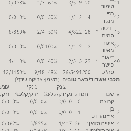
12
9
0
1
0
3
0
1
2
3
2
0
2
0%
-7
0
0
1
0
0
0
0
0
0
0
0
0
0%
16
28
3
0
0
4
5
3
6
4
8
2
6
100%
-3
2
0
0
0
0
0
0
0
0
0
0
0
0%
14
9
0
0
0
2
0
2
3
3
3
2
1
100%
107
4
4
0
23
10
13
19
21
35
10
25
86%
1
נשין
ריבאונדים
עבירות
חסימות
ק/קלע
%
הג
הת
סהכ
של
על
חט
אב
אס
של
על
הט
מדד
+/-
4
0
0
0
0
0
0
0
0
4
0
4
0%
0
-2
0
0
0
0
0
0
0
0
0
0
0
0
0%
0
-8
12
0
0
0
5
5
0
2
3
2
0
2
0%
0
8
4
0
0
0
0
1
0
0
3
7
1
6
0%
0