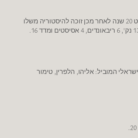
בגיל 11 זכה לראות את עדי גורדון מניף גביע מדינה היסטורי לירושלים, כמעט 20 שנה לאחר מכן זוכה להיסטוריה משלו
ומוביל את האדומים לזכייה היסטורית באליפות. שחקן העונה של ליגת ויינר עם ממוצע עונתי של 13 נק', 6 ריבאונדים, 4 אסיסטים ומדד 16.
ראלי המוביל: אליהו, הלפרין, טימור