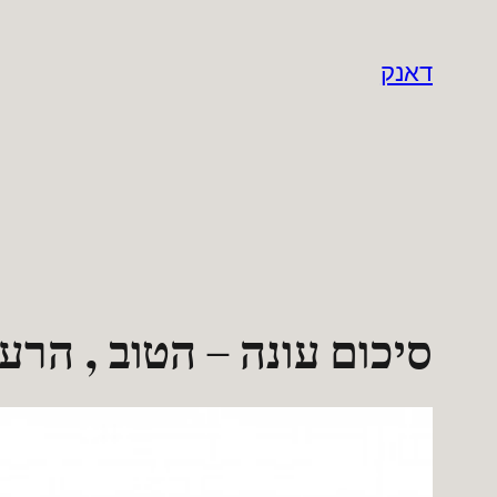
לדלג
לתוכן
דאנק
סיכום עונה – הטוב , הרע