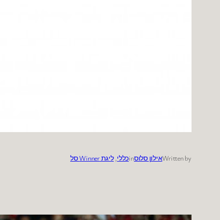
Written by
אילון סלוס
in
כללי
, 
ליגת Winner סל