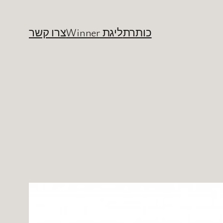
כותרת
ליגת Winner
צרו קשר