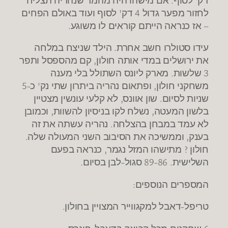
לחזור מפער גדול 4 דק' לסוף ועוד באולם הפחים
– אז כנראה הייתם קוראים לו משוגע.
עידו סטולרו חשב אחרת. הילד שניצח במלחה
את ירושלים במדי אותה חולון, קם מהספסל ותפר
3 שלשות. מארק ליונס השתולל בלי מענה
משחקני חולון, ופתאום נהריה ביתרון שתי נק' כ-5
שניות לסיום. שון אוונס, לא קלעי עונשין מצטיין
בלשון המעטה, נשלח לקו בניסיון להשוות, וכמובן
לא עמד במבחן בהצלחה. נהריה עשתה את זה
בענק, וממשיכה את הסיבוב השני המעולה שלה.
חולון ? מתישהו המזל נגמר, כנראה בפעם
השלישית. 89-86 סגול-לבן בסיום.
המספרים הנוספים:
טריפל-דאבל למקגווייר המצויין בחולון.