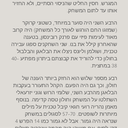
המגרש. חסין החליט שהניסוי הסתיים, ולא החזיר
אותו עד לתום המשחק.
הרבע השני היה סוער במיוחד, כשטוני קרוקר
(שמזגו החם הורגש לאורך כל המשחק) היה קרוב
מאוד לעימות פיזי עם פרנק רובינסון, בטענה
שהאחרון קילל את בנו. שני השחקנים ספגו עבירה
טכנית, ושולמן וליונס ניצלו את הבלאגן והבלבול
בחולון כדי להוריד את קבוצתם ביתרון מפתיע 40-
38 במחצית.
רבע מספר שלוש הוא החזק ביותר העונה של
חולון, וכך גם היה הפעם. הקהל התעורר בעקבות
הבלאגן מהרבע השני, שלומי הרוש וגוני יזרעאלי
השתלטו על המשחק וחולון טסה קדימה. בנוסף
מאמן נהריה רועי חגאי קיבל טכנית על מילים
מיותרות לשופטים. 57-70 לסגולים במשחק
שנראה היה גמור. אבל לא גמור כמו 14 הפרש 4
דק' לסוף. אם מישהו היה מהמר שנהריה תצליח