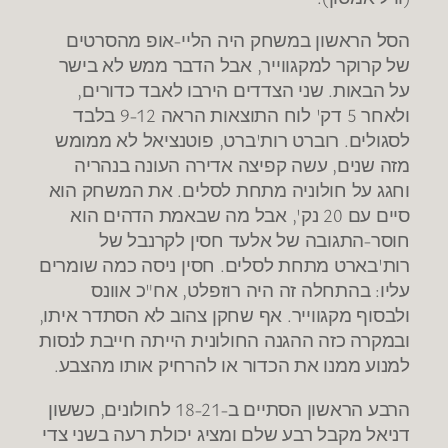
הסל הראשון במשחק היה הליי-אופ מהסרטים
של קרוקר למקגווייר, אבל הדבר ממש לא בישר
על הבאות. שני הצדדים הירבו לאבד כדורים,
ולאחר 5 דק' לוח התוצאות הראה 9-12 בלבד
לסגולים. רוברט רות'ברט, פוטנציאל לא ממומש
מזה שנים, עשה קפיצה אדירה העונה בנהריה
וחגג על חולוניה מתחת לסלים. את המשחק הוא
סיים עם 20 נק', אבל מה שבאמת הדהים הוא
חוסר-התגובה של אלעד חסין לקרנבל של
רות'בארט מתחת לסלים. חסין ניסה כמה שומרים
עליו: בהתחלה זה היה רוזפלט, אח"כ אוונס
ולבסוף מקגווייר. אף שחקן צהוב לא הסתדר איתו,
ובמקרה כזה ההגנה החולונית הייתה חייבת לנסות
למנוע ממנו את הכדור או להרחיק אותו מהצבע.
הרבע הראשון הסתיים ב-18-21 לחולונים, כששון
דניאל מקבל רבע שלם ומציג יכולת רעה בשני צדי