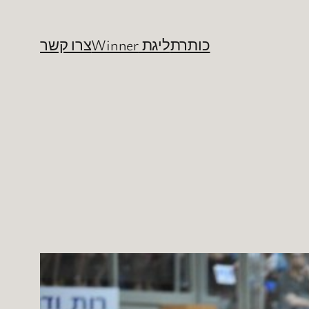
כותרת
ליגת Winner
צרו קשר