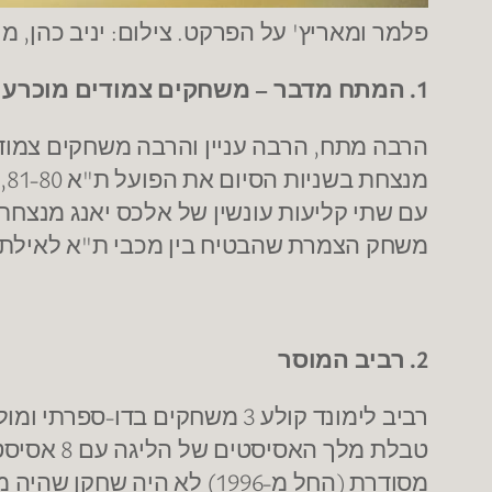
פלמר ומאריץ' על הפרקט. צילום: יניב כהן, מ
1. המתח מדבר – משחקים צמודים מוכרעים מהקו
הרבה מתח, הרבה עניין והרבה משחקים צמודים
משחק הצמרת שהבטיח בין מכבי ת"א לאילת 
2. רביב המוסר
מסודרת (החל מ-1996) לא היה שחקן שהיה מלך הסלים הישראלי ומלך האסיסטים. הכי קרוב לכך היה מאיר טפירו.