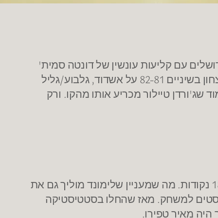
שלים עם קליעות עונשין של דונטה סמית'
מנצחת בשניות הסיום את הפועל ת"א 81-80, גיל אמיתי עם קליעת עונשין מוביל את נס ציונה לניצחון בשיניים 82-81 על אשדוד, גלבוע/גליל
– הרצליה היה משחק צמוד שג'ורדן טיילור מכריע אותו מהקו. ורק
רביב לימונד קולע 3 משחקים בדו-ספרתי ומוליך את טבלת מלך הסלים הישראלי ושני בליגה עם 18 נקודות. מה שמעניין שלימונד מוליך גם את
יסטים של הליגה עם 8 אסיסטים למשחק תוך שהוא קובע שיא קריירה של 12 אסיסטים למשחק. מאז שהחלו בסטטיסטיקה