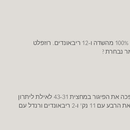
אייזק רוזפלט ממשיך להציג מספרים מפלצתיים ומסיים שמחק עם דאבל-דאבל של 21 נקודות עם 100% מהשדה ו-12 ריבאונדים. רוזפלט
מכבי ת"א הציגה רבע שלישי מדהים שהיא מנצחת 24-6 את אילת. מכבי פתחו בריצה של 0-14 והפכה את הפיגור במחצית 43-31 לאילת ליתרון
43-44. אילת קלעה את סל השדה הראשון שלה רק אחרי 4:30 דקות ו-6 החטאות. לנדסברג מסיים את הרבע עם 11 נק' ו-2 ריבאונדים ורנדל עם