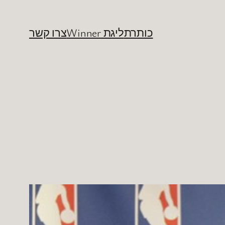
כותרת
ליגת Winner
צרו קשר