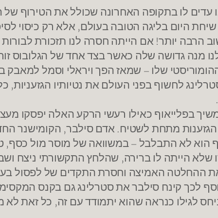
ו עדים לו בתקופה האחרונה שכולל את הטירוף של 
שיחת היום בליגה הטובה בעולם, אלא רק כיסוי לסי
 הרבה יותר! אם הייתה חסרה לנו תזכורת לבורות ו
ו מנה גדושה שלה כאשר בצד אחד של הגלובוס זורק
הומוריסטי שלו – שמאז הפך ויראלי וסמל למאבק ב
לינג לחשוף בפני העולם את נטיותיו הגזעניות, כל ז
משיך בפלייאוף כאילו רעשי הרקע האלה יפסקו מע
גזענות מתחת לשטיח. אדם סילבר, הקומישנר החדש
 הוא לא התבלבל – במשוואה של מוסר מול כסף, ט
 שלא הייתה לו ברירה, שהלחץ התקשורתי ניצח ושב
ת ההחלטה האמיצה וחסרת התקדים של לפסול בעלי 
ת, משחק או מגרש אימונים ב-NBA, בנוסף לכך קינח סילבר את סטרלינג ג
ס לגילו כנראה שהוא יתמודד עם זה, כל זאת לא 