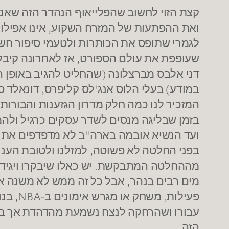
קצת הזוי לחשוב שהפלייאוף הנהדר הזה שאנ
ואת ההפתעות של המזרח השקוע, אינו אפילו 
לגמרי שתופס את הכותרות ולטעמי סיפור חשוב
שעופפת את עולם הספורט, אז לאחרונה קיבלנ
דני אלבס מברצלונה (שהחליט להגיב באופן ה
במודע) בעלי הלוס אנג'לס קליפרס, דונאלד סטר
המזכיר לנו כמה חלק מדרון הגזענות והבורות.
בזמן שבליגה מנסים לשדר עסקים כרגיל ולה
ועד הנשיא אובמה בארה"ב לא מדפדפים את ה
בפני החלטה לא פשוטה, למזלנו ולטובת הענף
מההחלטה המתבקשת. יש כאלו שיבקרו ויגידו
מים רבים בנהר, אבל כל זה ממש לא משנה א
פעילו
עבורו ושהרחקה לנצח נשמעת מהדהדת אך ביח
הזה.