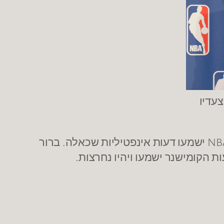
עדיו
המאבק הממושך הזה, הוא עצוב אך מתבקש, לא יכול להיות שבליגה גלובלית ומתפתחת כמו ה-NBA ישמעו דעות אינפטיליות שכאלה. ברור
הקומישנר ישמעו ויהיו נחרצות.