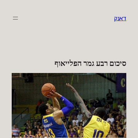
לדלג
לתוכן
דאנק
סיכום רבע גמר הפלייאוף