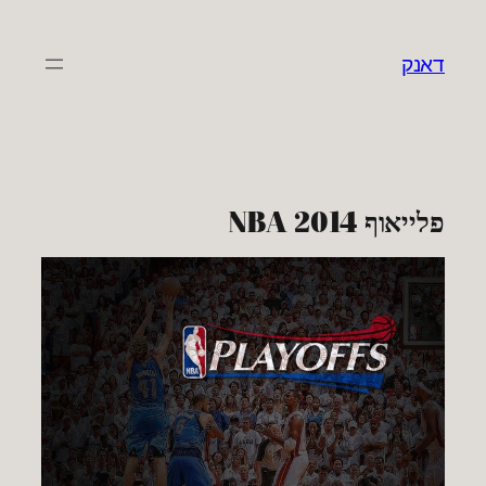
לדלג
לתוכן
דאנק
פלייאוף NBA 2014