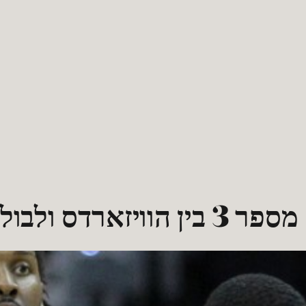
רדס ולבולס