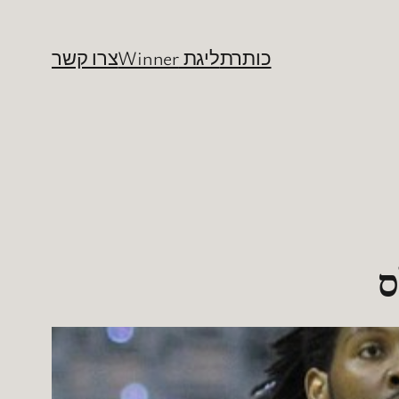
כותרת
ליגת Winner
צרו קשר