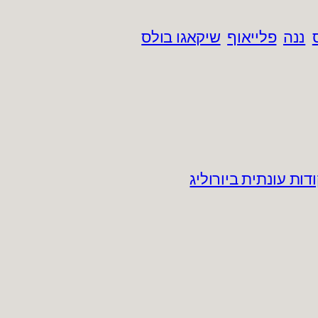
ננה
פלייאוף
שיקאגו בולס
ות עונתית ביורוליג