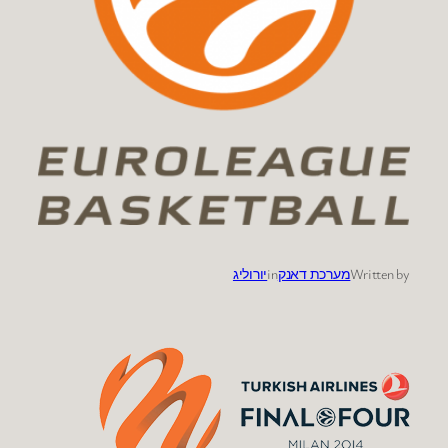
Written by
מערכת דאנק
in
יורוליג