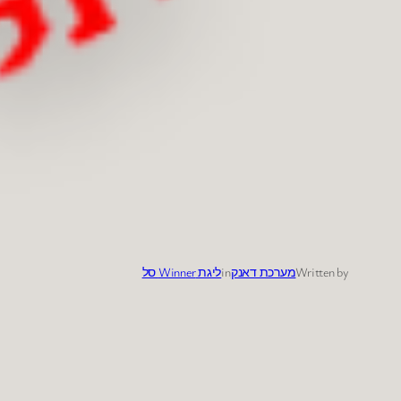
Written by
מערכת דאנק
in
ליגת Winner סל