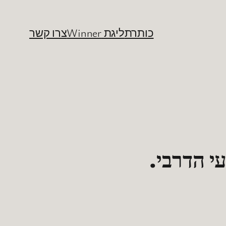
כותרת
ליגת Winner
צרו קשר