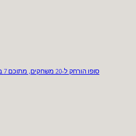
סופו הורחק ל-20 משחקים, מתוכם 7 בפועל, ע"י בית הדין המשמעתי של האיגוד