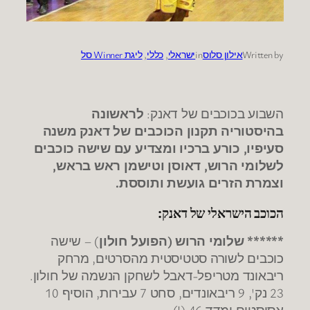
Written by
אילון סלוס
in
ישראלי
, 
כללי
, 
ליגת Winner סל
השבוע בכוכבים של דאנק:
לראשונה
בהיסטוריה תקנון הכוכבים של דאנק משנה
סעיפיו, כורע ברכיו ומצדיע עם שישה כוכבים
לשלומי הרוש, דאוסן וטישמן ראש בראש,
וצמרת הזרים גועשת ותוססת.
הכוכב הישראלי של דאנק:
****** שלומי הרוש (הפועל חולון
) – שישה
כוכבים לשורה סטטיסטית מהסרטים, מרחק
ריבאונד מטריפל-דאבל לשחקן הנשמה של חולון.
23 נק', 9 ריבאונדים, סחט 7 עבירות, הוסיף 10