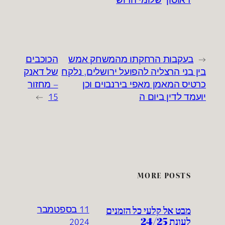
←
בעקבות הרחקתו מהמשחק אמש
הכוכבים
בין בני הרצליה להפועל ירושלים, נלקח
של דאנק
כרטיס המאמן מאפי בירנבוים וכן
– מחזור
יועמד לדין ביום ה
15
→
MORE POSTS
מבט אל קלעי כל הזמנים
11 בספטמבר
לעונת 24/25
2024