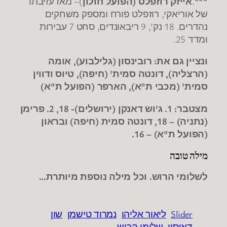
***
.
אייזק רוזפלט (הפועל חולון
)– מאז עזיבתו
של אוריאקי, רוזפלט פורח ומספק משחקים
נהדרים. 18 נק', 9 ריבאונדים, סחט 7 עבירות
ומדד 25.
ונציין גם את: רובינסון (גלילבוע), אומה
(הרצליה), דונטה סמית' (חיפה), טיוס ודווין
סמית' (מכבי ת"א), הארפר (הפועל ת"א)
מצטבר: 1. ג'וש דאנקן (ירושלים)- 18, 2. פרימן
(נתניה) – 18, דונטה סמית (חיפה) ובראון
(הפועל ת"א) – 16.
מילה טובה
לשלומי הרוש. וכל מילה נוספת מיותרת…
Slider
ליאור אליהו
נמרוד טישמן
שון
דאוסון
שלומי הרוש