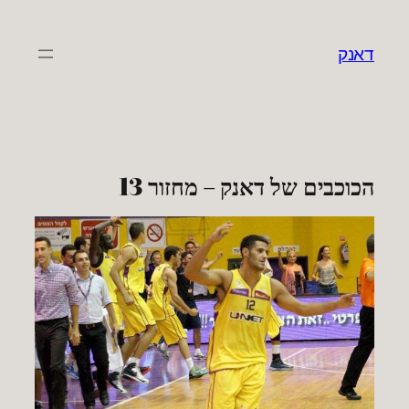
לדלג
לתוכן
דאנק
הכוכבים של דאנק – מחזור 13