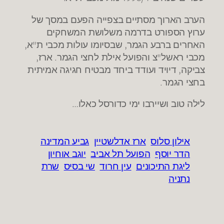
הערב הארוך מסתיים בצפייה הפעם במסך של
ערוץ הספורט בדרמה משלושת המשחקים
האחרים ברבע הגמר, שבסיומו עולות מכבי ת"א,
מכבי ראשל"צ והפועל אילת לחצי הגמר. ארז,
צביקה, דיויד ועודד ביחד מבטיח חגיגה אמיתית
בחצי הגמר.
לילה טוב ושיירבו ימי כדורסל כאלו…
אילון סלוס
ארז אדלשטיין
גביע המדינה
הדר יוסף
הפועל תל אביב
יוגב אוחיון
ליגת התיכונים
עין חרוד
שי בסיס
שרת
נתניה