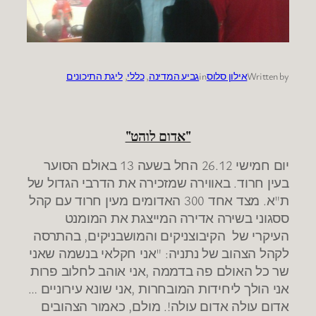
Written by
אילון סלוס
in
גביע המדינה
, 
כללי
, 
ליגת התיכונים
"אדום לוהט"
יום חמישי 26.12 החל בשעה 13 באולם הסוער
בעין חרוד. באווירה שמזכירה את הדרבי הגדול של
ת"א. מצד אחד 300 האדומים מעין חרוד עם קהל
ססגוני בשירה אדירה המייצגת את המומנט
העיקרי של הקיבוצניקים והמושבניקים, בהתרסה
לקהל הצהוב של נתניה: "אני חקלאי בנשמה שאני
שר כל האולם פה בדממה ,אני אוהב לחלוב פרות
אני הולך ליחידות המובחרות ,אני שונא עירוניים …
אדום עולה אדום עולה!. מולם, כאמור הצהובים