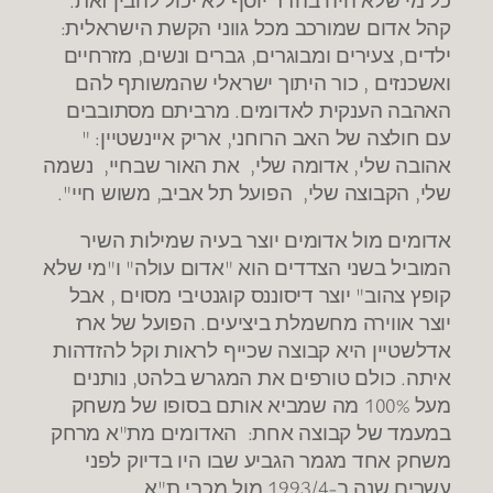
קהל אדום שמורכב מכל גווני הקשת הישראלית:
ילדים, צעירים ומבוגרים, גברים ונשים, מזרחיים
ואשכנזים , כור היתוך ישראלי שהמשותף להם
האהבה הענקית לאדומים. מרביתם מסתובבים
עם חולצה של האב הרוחני, אריק איינשטיין: "
אהובה שלי, אדומה שלי, את האור שבחיי, נשמה
שלי, הקבוצה שלי, הפועל תל אביב, משוש חיי".
אדומים מול אדומים יוצר בעיה שמילות השיר
המוביל בשני הצדדים הוא "אדום עולה" ו"מי שלא
קופץ צהוב" יוצר דיסוננס קוגנטיבי מסוים , אבל
יוצר אווירה מחשמלת ביציעים. הפועל של ארז
אדלשטיין היא קבוצה שכייף לראות וקל להזדהות
איתה. כולם טורפים את המגרש בלהט, נותנים
מעל 100% מה שמביא אותם בסופו של משחק
במעמד של קבוצה אחת: האדומים מת"א מרחק
משחק אחד מגמר הגביע שבו היו בדיוק לפני
עשרים שנה ב-1993/4 מול מכבי ת"א.