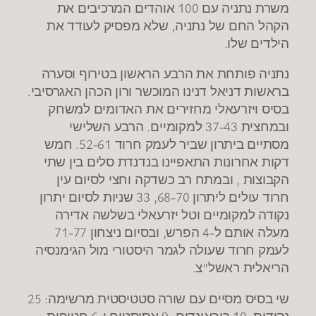
משרת נתניה עם 100 אוהדים המרכיבים את
הקהל החם של נתניה, שלא מפסיק לעודד את
הילדים שלו.
נתניה פותחת את הרבע הראשון בטירוף וסערה
בראשות דניאל דנינו המוכשר ורון הכהן האגרסיבי.
בסיס ויזרעאלי מחזירים את האדומים למשחק
ובמחצית 37-43 למקומיים. הרבע השלישי
מסתיים ביתרון שביר לעמק חרוד 52-61. חמש
דקות אחרונות התאפיינו בנדנדת סלים בין שתי
הקבוצות , ובמתח רב כשדקה וחצי לסיום עין
חרוד עולים ליתרון 68-70, 33 שניות לסיום יתרון
נקודה למקומיים וטל יזרעאלי בשלשה אדירה
מעלה אותם ל-4 הפרש, ובסיום ניצחון 71-77
לעמק חרוד שעולה לגמר היסטורי מול הגימנסיה
הריאלית ראשל"צ.
שי בסיס מסיים עם שורה סטטיסטית מרשימה: 25
נקודות, 10 ריבאונדים, 9 אסיסטים ו-6 חטיפות.