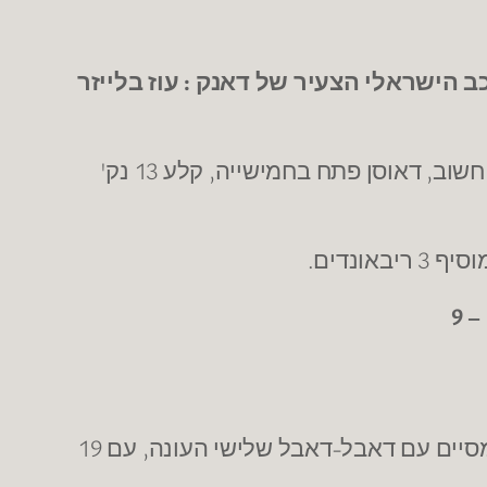
הישראלי הצעיר של דאנק : עוז בלייזר
– משחק מצויין לצעיר מראשל"צ שהוביל את ראשל"צ לניצחון חשוב, דאוסן פתח בחמישייה, קלע 13 נק'
– מוביל את נתניה לניצחון שני רצוף, פרימן לא ירד מ-15 נק' העונה ומסיים עם דאבל-דאבל שלישי העונה, עם 19