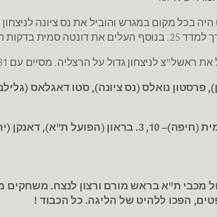
ראשל"צ לניצחון גדול על הרצליה. מסיים עם 31 נק', 6 ריבאונדים ומדד 29.
), פרסטון נואלס (נס ציונה), סטו דאגלאס (גלילבו
ל מכבי ת"א בראש מורם ורצון לנצח. משחקים מ
ים, הפכו ללהיט של הליגה. כל הכבוד !