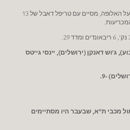
– האניקאט היה בכל מקום במגרש והוביל את נס ציונה לניצחון על האלופה, מסיים עם טריפל דאבל של 13
ע), ג'וש דאנקן (ירושלים), יינסי גייטס
ול מכבי ת"א, שבעבר היו מסתיימים