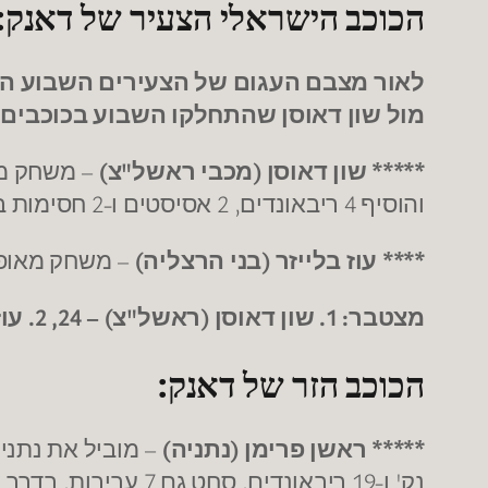
הכוכב הישראלי הצעיר של דאנק:
לאור מצבם העגום של הצעירים השבוע הוח
מול שון דאוסן שהתחלקו השבוע בכוכבים 
***** שון דאוסן (מכבי ראשל"צ)
והוסיף 4 ריבאונדים, 2 אסיסטים ו-2 חסימות בדרך למדד 13
**** עוז בלייזר (בני הרצליה)
– משחק מאופק מאוד לבלייזר
מצטבר: 1. שון דאוסן (ראשל"צ) – 24, 2. עוז בלייזר (הרצליה)-19, 3. נמרוד טישמן (גלילבוע) – 9
הכוכב הזר של דאנק:
***** ראשן פרימן (נתניה)
נק' ו-19 ריבאונדים, סחט גם 7 עבירות, בדרך למדד שיא 37.