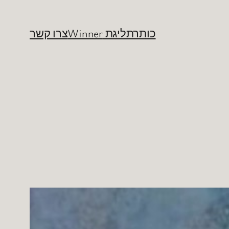
כותרת
ליגת Winner
צרו קשר