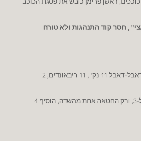
שבוע בכוכבים של דאנק: זה לא היה המחזור של הישראלים, ולראשונה העונה אין למי להעניק 3 כוככים, ראשן פרימן כובש את פסגת הכוכב
" , חסר קוד התנהגות ולא טורח
שובו של הגויאבה. משחק פתיחה מרשים של אליהו עם דאבל-דאבל 11 נק' , 11 ריבאונדים, 2
) – משחק מושלם לפצצת אנרגיה מחולון. מסיים עם 19 נק' 3/4 ל-3, ורק החטאה אחת מהשדה, הוסיף 4