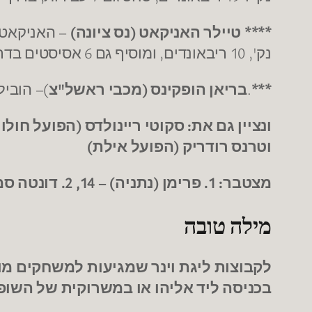
**** טיילר האניקאט (נס ציונה)
נק', 10 ריבאונדים, ומוסיף גם 6 אסיסטים בדרך למדד 25. בנוסף העלים את דונטה סמית בדקות המכריעות.
***
.
בריאן הופקינס (מכבי ראשל"צ
)– הוביל את 
ונציין גם את: סקוטי ריינולדס (הפועל חולון
וטרנס רודריק (הפועל אילת)
מצטבר: 1. פרימן (נתניה) – 14, 2. דונטה סמית (חיפה)– 10, 3. בראון (הפועל ת"א), דאנקן (ירושלים) -9.
מילה טובה
לקבוצות ליגת וינר שמגיעות למשחקים מו
בכניסה ליד אליהו או במשרוקית של השופט