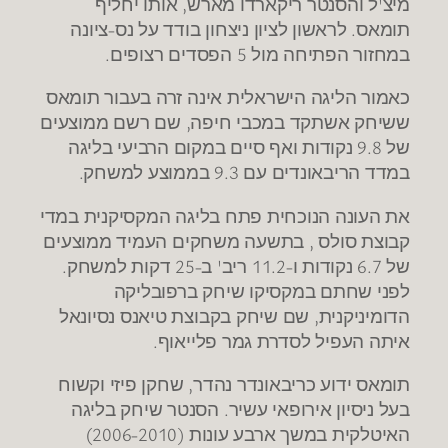
מיצ'ל והסנטר ריקארדו מארש, אותו יחליף
תומאס. לראשון לציון ניצחון בודד על נס-ציונה
במחזור הפתיחה מול 5 הפסדים רצופים.
כאמור הליגה הישראלית אינה זרה בעבור תומאס
ששיחק אשתקד במכבי חיפה, שם רשם ממוצעים
של 9.8 נקודות ואף סיים במקום הרביעי בליגה
במדד הריבאונדים עם 9.3 בממוצע למשחק.
את העונה הנוכחית פתח בליגה המקסיקנית במדי
קבוצת סולס , בתשעה משחקים העמיד ממוצעים
של 6.7 נקודות ו-11.2 ריב' ב-25 דקות למשחק.
לפני שחתם במקסיקו שיחק ברפובליקה
הדומיניקנית, שם שיחק בקבוצת טיאנס נסיונאל
איתה העפיל לסדרת גמר פלייאוף.
תומאס ידוע כריבאונדר נהדר, שחקן פיזי וקשוח
בעל ניסיון אירופאי עשיר. הסנטר שיחק בליגה
האיטלקית במשך ארבע עונות (2006-2010)