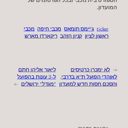
הספורט בית מכבי ובכל הפרסומים של
המועדון.
ticker
ג'יימס תומאס
מכבי חיפה
מכבי
ראשון לציון
קניון הזהב
ריקארדו מארש
←
לא ימכרו כרטיסים
ליאור אליהו חתם
לאוהדי הפועל ת"א בדרבי,
ל-3 עונות בהפועל
והסכם חסות חדש למועדון
"מגדל" ירושלים
→