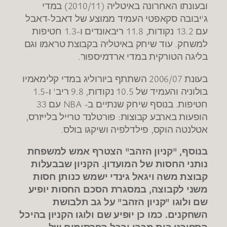
ובעונתו האחרונה באיטליה (2010/11) במדי
ג'יבובה סקאפטי העמיד ממוצע של דאבל-דאבל
עם 13.2 נקודות, 11.8 ריבאונדים ו-1.3 חטיפות
למשחק. עוד שיחק באיטליה בקבוצת טראמו וגם
בליגה הטורקית במדי ארדמיספור.
בעונת 2006/07 השתתף ביורוליג במדי קלימאמיו
בולוניה והעמיד של 10.5 נקודות, 9.8 ריב' ו-1.5
חטיפות. בנוסף שיחק שנתיים ב- NBA עם 33
הופעות בארבע קבוצות: פורטלנד טרייל בלייזרס,
אטלנטה הוקס, פילדלפיה ושיקגו בולס.
בנוסף, "קניון הזהב" הצטרף אמש למשפחת
נותני החסות של המועדון. הקניון שבבעלות
קבוצת משה ויגאל גינדי ישמש כנותן חסות
משני לקבוצה, במסגרת הסכם החסות יופיע
שם ולוגו "קניון הזהב" על גב תלבושת
השחקנים. כמו כן יופיע שם ולוגו הקניון בהיכל