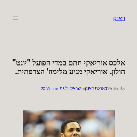
לדלג
לתוכן
דאנק
אלכס אוריאקי חתם במדי הפועל "יונט"
חולון. אוריאקי מגיע מלימוז' הצרפתית.
Written by
מערכת דאנק
in
ישראלי
, 
ליגת Winner סל