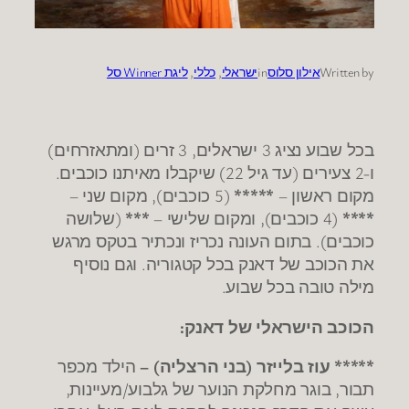
Written by
אילון סלוס
in
ישראלי
, 
כללי
, 
ליגת Winner סל
בכל שבוע נציג 3 ישראלים, 3 זרים (ומתאזרחים)
ו-2 צעירים (עד גיל 22) שיקבלו מאיתנו כוכבים.
מקום ראשון –
*****
(5 כוכבים), מקום שני –
****
(4 כוכבים), ומקום שלישי –
***
(שלושה
כוכבים). בתום העונה נכריז ונכתיר בטקס מרגש
את הכוכב של דאנק בכל קטגוריה. וגם נוסיף
מילה טובה בכל שבוע.
הכוכב הישראלי של דאנק:
***** עוז בלייזר (בני הרצליה) –
הילד מכפר
תבור, בוגר מחלקת הנוער של גלבוע/מעיינות,