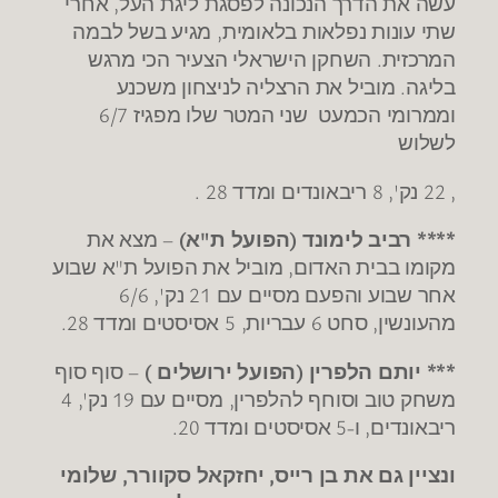
עשה את הדרך הנכונה לפסגת ליגת העל, אחרי
שתי עונות נפלאות בלאומית, מגיע בשל לבמה
המרכזית. השחקן הישראלי הצעיר הכי מרגש
בליגה. מוביל את הרצליה לניצחון משכנע
וממרומי הכמעט שני המטר שלו מפגיז 6/7
לשלוש
, 22 נק', 8 ריבאונדים ומדד 28 .
**** רביב לימונד (הפועל ת"א)
– מצא את
מקומו בבית האדום, מוביל את הפועל ת"א שבוע
אחר שבוע והפעם מסיים עם 21 נק', 6/6
מהעונשין, סחט 6 עבריות, 5 אסיסטים ומדד 28.
*** יותם הלפרין (הפועל ירושלים )
– סוף סוף
משחק טוב וסוחף להלפרין, מסיים עם 19 נק', 4
ריבאונדים, ו-5 אסיסטים ומדד 20.
ונציין גם את בן רייס, יחזקאל סקוורר, שלומי