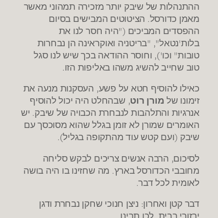
ההתנהלות של שיבק יותר מזכירה תמהוני מאשר
מאמן כדורסל. הציטוטים המבישים בסיום
ההפסדים המביכים ("היה חסר לנו את
בלות'נטאל", "בריטניה ואוקראינה הן נבחרות
טובות" וכו'), וחוסר ההודאה בכך שיש לנו סגל
טוב שחייב להשיג משהו באליפות הזו.
כאילו להוסיף חטא על פשע, העסקנות מנעה את
זימונו של
מורן רוט
, שבהחלט היה יכול להוסיף
אנרגיות והתלהבות לנבחרת הכבויה של שיבק. יש
האומרים שמורן לא זומן בגלל שהוא מסוכסך עם
שיבק (ועם קטש עוד מהתקופה בגליל).
לסיכום, הרבה אנשים צריכים לבקש סליחה
מחובבי הכדורסל בארץ. מה שחזינו בו היה בושה
לאומית לכל דבר.
דבר קטן ואחרון: ניצן חנוכי שחקן נבחרת ודגן
יבזורי בבית. לכו תבינו…