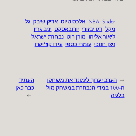
Slider
NBA
אלכס טיוס
אריק שיבק
גל
מקל
דגן יבזורי
יורובאסקט
יניב גרין
ליאור אליהו
מורן רוט
נבחרת ישראל
ניצן חנוכי
עומרי כספי
עידו קוז'יקרו
←
הערב יערוך לימונד את משחקו
העתיד
ה-100 במדי הנבחרת במשחק מול
כבר כאן
בלגיה
→