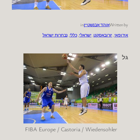
Written by
אוהד אבנשטיין
in
אירופאי
, 
יורובאסקט
, 
ישראלי
, 
כללי
, 
נבחרות ישראל
גל
FIBA Europe / Castoria / Wiedensohler