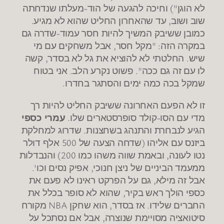
לא הוגן") וחיכה להגעה של הוד-מעלתו שנדחתה
שוב ושוב, עד שהאחרון החליט שהוא לא מגיע.
כמובן ששיבק המשיך להיות חסר עמוד-שדרה גם
במקרה הזה: "מקל חסר, אבל משחקים עם מי
שיש. החלטתי לא להוציא את גל לא בסדר, קשה
לו עם זה גם ככה". פשוט נקרע הלב. אני בטוח
שמקל בכה כמה ימים והסתגר בחדרו.
זו לא הפעם האחרונה ששיבק החליט להיות רך
מדי עם הסו-קולד סופרסטארים שלו.
עמרי כספי
הגיע לנבחרת והתנהג בשחצנות. שדרוג למחלקת
ביזנס עם אליהו (שדחה הצעה של 500 אלף דולר
נטו לעונה, ובאמת שווה משהו כמו 200) והנבדלות
ממעמד הביניים של ניצן חנוכי, אפיק נסים וכו'.
אבל זה מילא, גם על הפרקט ראינו לא פעם את
כספי הולך ראש בקיר, שהוא לא סופר בכלל את
החברים שלידו. אז בסדר, הוא שחקן NBA מקורח
סיטואציה מסויימת שנוצרה, אבל אם נסתכל על