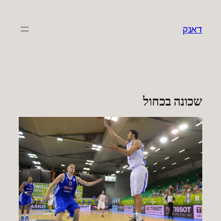
לדלג
לתוכן
דאנק
שכונה בכחול