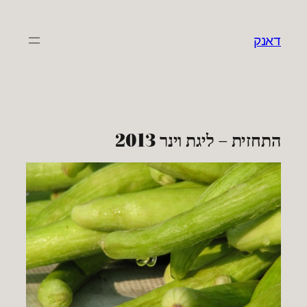
לדלג
לתוכן
דאנק
התחזית – ליגת וינר 2013