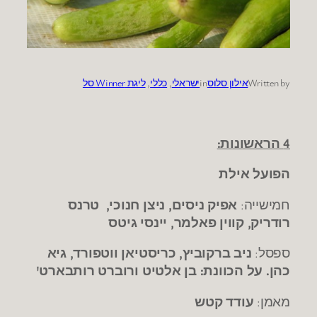
Written by
אילון סלוס
in
ישראלי
, 
כללי
, 
ליגת Winner סל
4 הראשונות:
הפועל אילת
חמישייה:
אפיק ניסים, ניצן חנוכי, טרנס
רודריק, קווין פאלמר, יינסי גיטס
ספסל:
ניב ברקוביץ, כריסטיאן ווטפורד, גיא
כהן. על הכוונת: בן אלטיט ורוברט רותבארט'
מאמן:
עודד קטש