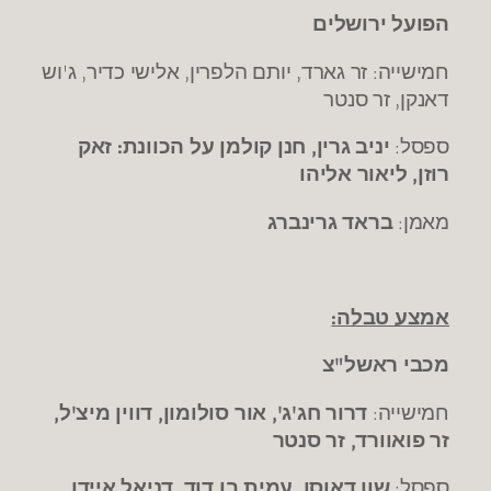
הפועל ירושלים
חמישייה: זר גארד, יותם הלפרין, אלישי כדיר, ג'וש
דאנקן, זר סנטר
ספסל:
יניב גרין, חנן קולמן על הכוונת: זאק
רוזן, ליאור אליהו
מאמן:
בראד גרינברג
אמצע טבלה:
מכבי ראשל"צ
חמישייה:
דרור חג'ג', אור סולומון, דווין מיצ'ל,
זר פואוורד, זר סנטר
ספסל:
שון דאוסן, עמית בן דוד, דניאל איידן,