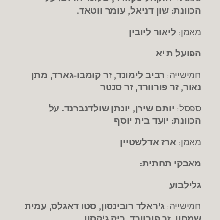
הכוונת: שון דניאל, עומר ווטאד.
מאמן:
ליאור ליובין
הפועל ת"א
חמישייה:
רביב לימונד, זר קומבו-גארד, מתן
נאור, זר פורוורד, זר סנטר
ספסל:
יותם שירן, יונתן שולדנברנד. על
הכוונת: יועד בית יוסף
מאמן:
ארז אדלשטיין
מאבקי תחתית:
גלילבוע
חמישייה:
ג'ראלד רובינסון, סטו דאגלס, עמית
שמחון, זר פורוורד, ריק ג'קסון