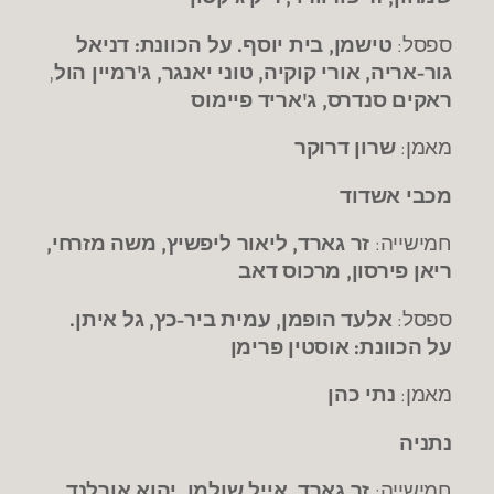
ספסל:
טישמן, בית יוסף. על הכוונת: דניאל
גור-אריה, אורי קוקיה, טוני יאנגר, ג'רמיין הול
,
ראקים סנדרס, ג'אריד פיימוס
מאמן:
שרון דרוקר
מכבי אשדוד
חמישייה:
זר גארד, ליאור ליפשיץ, משה מזרחי,
ריאן פירסון, מרכוס דאב
ספסל:
אלעד הופמן, עמית ביר-כץ, גל איתן.
על הכוונת: אוסטין פרימן
מאמן:
נתי כהן
נתניה
חמישייה:
זר גארד, אייל שולמן, יהוא אורלנד,