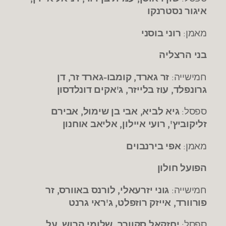
איגור נסטרנקו
מאמן:
רוני בוסני
בני הרצליה
חמישייה:
זר גארד, קומבו-גארד זר, דן
גרונפלד, עוז בלייזר, ג'אקים דונלדסון
ספסל:
גיא לביא, אבי בן שימול, אבירם
זליקוביץ
'
, רועי איילון, אליאב אוחנון
מאמן:
אפי בירנבוים
הפועל חולון
חמישייה:
גוני יזרעאלי, לורנס באוורס, זר
פורוורד, אייזק רוזפלט, ג'ראי גרנט
ספסל:
יחזקאל סקוורר, שלומי הרוש. על