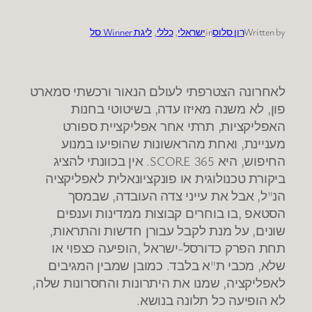
Written by
רון סלוס
in
ישראלי
, 
כללי
, 
ליגת Winner סל
לאחרונה הצטרפתי לעולם הנאור ורכשתי סמארט
פון, לא משנה מאיזו עדה, בשיטוטי בחנות
האפליקציות, תרתי אחר אפליקציית ספורט
מעניינת, ואחת מהראשונות שהופיעו במנוע
החיפוש, היא 365 SCORE. אין בכוונתי להציג
ביקורת טכנולוגית או פונקציונאלית לאפליקציה
הנ"ל, אבל את עייני צדה העובדה, שבמסך
הסטאפ ,בו בוחרים קבוצות ממדינות וענפים
שונים, על מנת לקבל עבורן חדשות והתראות,
תחת הפרק כדורסל-ישראל ,הופיעה כצפוי או
שלא, מכבי ת"א בלבד. כמובן שמבין המגיבים
לאפליקציה, שמנו את היתרונות והחסרונות שלה,
לא הופיעה כל תלונה בנושא.