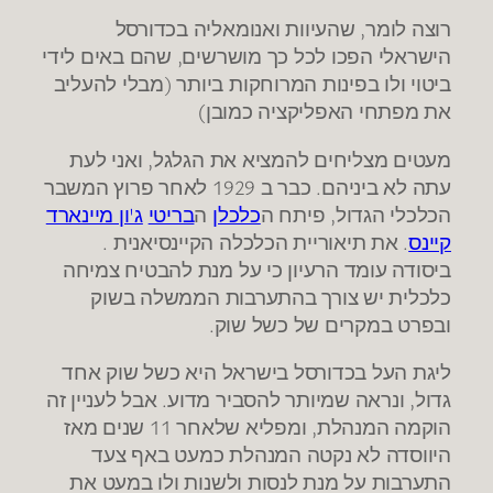
רוצה לומר, שהעיוות ואנומאליה בכדורסל
הישראלי הפכו לכל כך מושרשים, שהם באים לידי
ביטוי ולו בפינות המרוחקות ביותר (מבלי להעליב
את מפתחי האפליקציה כמובן)
מעטים מצליחים להמציא את הגלגל, ואני לעת
עתה לא ביניהם. כבר ב 1929 לאחר פרוץ המשבר
הכלכלי הגדול, פיתח ה
כלכלן
ה
בריטי
ג'ון מיינארד
קיינס
. את תיאוריית הכלכלה הקיינסיאנית .
ביסודה עומד הרעיון כי על מנת להבטיח צמיחה
כלכלית יש צורך בהתערבות הממשלה בשוק
ובפרט במקרים של כשל שוק.
ליגת העל בכדורסל בישראל היא כשל שוק אחד
גדול, ונראה שמיותר להסביר מדוע. אבל לעניין זה
הוקמה המנהלת, ומפליא שלאחר 11 שנים מאז
היווסדה לא נקטה המנהלת כמעט באף צעד
התערבות על מנת לנסות ולשנות ולו במעט את