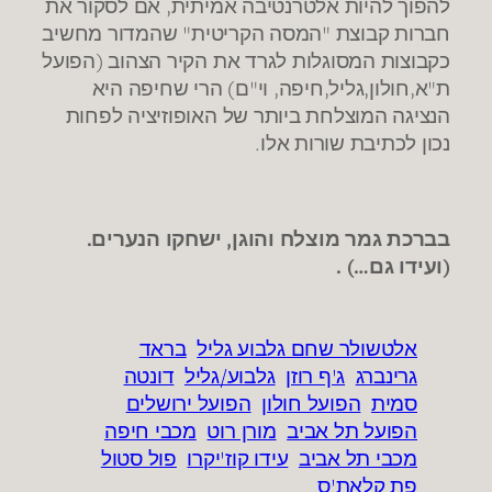
להפוך להיות אלטרנטיבה אמיתית, אם לסקור את
חברות קבוצת "המסה הקריטית" שהמדור מחשיב
כקבוצות המסוגלות לגרד את הקיר הצהוב (הפועל
ת"א,חולון,גליל,חיפה, וי"ם) הרי שחיפה היא
הנציגה המוצלחת ביותר של האופוזיציה לפחות
נכון לכתיבת שורות אלו.
בברכת גמר מוצלח והוגן, ישחקו הנערים.
(ועידו גם…) .
אלטשולר שחם גלבוע גליל
בראד
גרינברג
ג'ף רוזן
גלבוע/גליל
דונטה
סמית
הפועל חולון
הפועל ירושלים
הפועל תל אביב
מורן רוט
מכבי חיפה
מכבי תל אביב
עידו קוז'יקרו
פול סטול
פת קלאת'ס