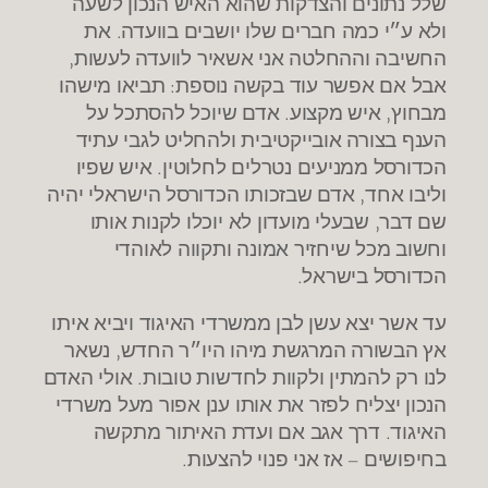
שלל נתונים והצדקות שהוא האיש הנכון לשעה
ולא ע״י כמה חברים שלו יושבים בוועדה. את
החשיבה וההחלטה אני אשאיר לוועדה לעשות,
אבל אם אפשר עוד בקשה נוספת: תביאו מישהו
מבחוץ, איש מקצוע. אדם שיוכל להסתכל על
הענף בצורה אובייקטיבית ולהחליט לגבי עתיד
הכדורסל ממניעים נטרלים לחלוטין. איש שפיו
וליבו אחד, אדם שבזכותו הכדורסל הישראלי יהיה
שם דבר, שבעלי מועדון לא יוכלו לקנות אותו
וחשוב מכל שיחזיר אמונה ותקווה לאוהדי
הכדורסל בישראל.
עד אשר יצא עשן לבן ממשרדי האיגוד ויביא איתו
אץ הבשורה המרגשת מיהו היו״ר החדש, נשאר
לנו רק להמתין ולקוות לחדשות טובות. אולי האדם
הנכון יצליח לפזר את אותו ענן אפור מעל משרדי
האיגוד. דרך אגב אם ועדת האיתור מתקשה
בחיפושים – אז אני פנוי להצעות.