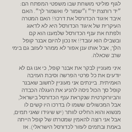
לגוף פוליטי מושחת שבו משפטי המפתח הם:
״יד רוחצת יד״ ו״שמור לי ואשמור לך״. האם
איבד איגוד הכדורסל את דרכו?! האם המטרה
העיקרית של איגוד הכדורסל היא לא לדאוג
ולפתח את ענף הכדורסל שלמענו הוא קם
ובשבילו הוא עובד?! אז נכון להיום אבנר קופל
הלך, אבל אותו ענן אפור לא ממהר לעזוב גם בימי
שרב שכאלה.
איני מעוניין לבקר את אבנר קופל, כי אנו גם לא
יודעים את כל פרטי הפרשה וסיבת העזיבה
האמיתית. ביינתים אני מעוניין לחשוב שאבנר
קופל סך הכול ניסה להניע את העגלה הכבדה
והביורוקרטית שנקראת ענף הכדורסל בישראל,
אבל המכשולים ששמו לו בדרכו היו קשים לו
מנשוא והוא החליט לוותר (יש שיגידו שאני תמים,
אבל אני רוצה להאמין שמטרתו של קופל הייתה
באמת ובתמים לעזור לכדורסל הישראלי). אז