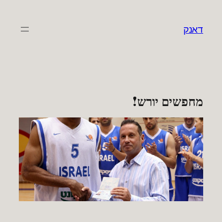
לדלג
לתוכן
דאנק
מחפשים יורש!