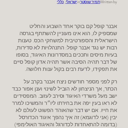
Written by
תמיר שוסטר
in
ישראלי
, 
כללי
אבנר קופל קם בוקר אחד השבוע והחליט
שמספיק לו, הוא אינו מעוניין להשתתף בגרסה
הישראלית והספורטיבית למשחקי הכס. טענות
רבות יש נגד אבנר קופל: התנהלויות לא סדירות,
בעיות מיסים ותככים במסדרונות האיגוד, בסופו
של דבר תהיה הסיבה אשר תהיה אדון קופל סיים
את תפקידו, לדעת רבים בקול ענות חלושה.
רק לפני מספר חודשים ניצח אבנר בקרב על
הכתר, אך הניצחון לא הוביל לשינוי וענן אפור כבד
ישב מעל משרדי האיגוד וסירב לעזוב. המפסידים
לא ראו בעין יפה את בחירתו ליו״ר והמשיכו למרר
את חייו. אם יש דבר שהאוהד הפשוט לעולם לא
יבין (אני לדוגמא) זה איך נהפך איגוד הכדורסל
(בדומה להתאחדות לכדורגל והאיגוד האולימפי)