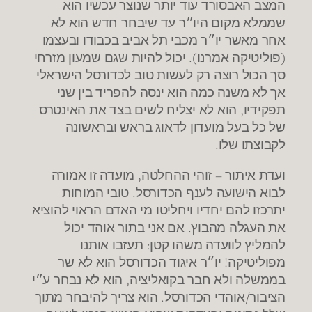
המצב האבסורד עוד יותר שנוצר עכשיו הוא
שממלא מקום היו״ר עד שיבחר חדש הוא לא
אחר מאשר יו״ר מכבי תל אביב בכבודו ובעצמו
(פוליטיקה אמרנו). יכול להיות שגם שמעון מזרחי
סך הכול רוצה רק לעשות טוב לכדורסל הישראלי
אך לא משנה כמה הוא ינסה להפריד בין שני
תפקידיו, הוא לא יצליח לשים בצד את האינטרס
של כל בעל מועדון לדאוג בראש ובראשונה
לקבוצתו שלו.
ועדת איתור – זוהי ההחלטה, מועדה זו אמורה
לבוא הישועה לענף הכדורסל. טובי המוחות
יתרכזו להם יחדיו ויחליטו מי האדם הראוי להוציא
את העגלה מהבוץ. אם אני בתור אוהד יכול
להמליץ לוועדה משהו קטן: תעזבו אותנו
מפוליטיקה! יו״ר איגוד הכדורסל הוא לא שר
בממשלה ולא חבר בקואליציה, הוא לא נבחר ע״י
הציבור/אוהדי הכדורסל. הוא צריך להיבחר מתוך