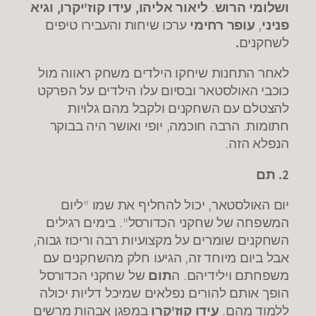
ושלומי הרוש
.
ליאור אליהו, עידו קוז'יקרו, וגיא
פניני
,
עופר רחימי
ערכו שיחות והעבירו טיפים
לשחקנים
.
לאחר התחנות שיחקו הילדים משחק ראווה מול
כוכבי האולסטאר ובסיום עלו הילדים על הפרקט
להצטלם עם השחקנים ולקבל מהם גלויות
חתומות. הרבה חוכמה, יופי ואושר היה בבוקר
הנפלא הזה.
2. תם
יום האולסטאר, יכול להחליף את שמו "ליום
המשפחה של שחקני הכדורסל". בימים רגילים
השחקנים שומרים על מקצועיות רבה וריכוז גבוה,
אבל ביום מיוחד זה, הגיעו חלק מהשחקנים עם
משפחתם וילידיהם. ה
תום
של שחקני הכדורסל
הופך אותם להורים נפלאים שמיכל דליות יכולה
ללמוד מהם.
עידו קוז'קרו
במפגן אבהות מרשים