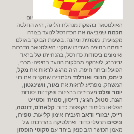
יום
האולסטאר בהפקת מנהלת הליגה, היא החלטה
חכמה
שמביאה את הכדורסל לנוער בצורה
מקצועית, מופתית ומהנה. בשעות הבוקר באולם
רוממה בחיפה העבירו שחקני האולסטאר הדרכות
ואימונים ביסודות כדורסל, בהנחייתו של בראד
גרינברג, לשחקני מחלקות הנוער בחיפה: מכבי,
הפועל וביתר חיפה. היה מרגש לראות את
מקל,
ג'ימס, חנוכי ואורלנד
מלמדים שחקנים את רזי
המשחק. מפתיע לראות את
נאור, וושינגטון,
יוטר ופלס
מעבירים ברצינות ושקדנות יסודות
הגנה.
סטול, חג'ג', דייסון, סמית' וסטייט
הפליאו בלימוד הקפצות כדור.
קלאת'ס, דונטה,
רייס, יבזורי ודאב
העבירו אימון קליעות.
טפירו,
וניסים
תרגילי כדור, ואתלטיקה בהדרכתו של
מאמן הכושר רגב פנאן ביחד עם
סקוטי הופסון