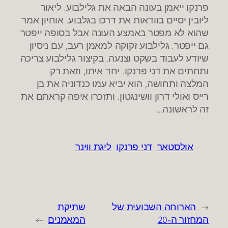
פרנקו ייאמן בעונה הבאה את גלילבוע. ליאור
ליובין יסיים בוודאות את דרכו בגלבוע. אוחיון אמר
שהוא לא מפטר באמצע העונה אבל בסופה ייפטר
גם ייפטר. גלילבוע זקוקה למאמן רעב, עם ניסיון
שיודע לעבוד בשקט וצנעה. בקיצור גלילבוע צריכה
ותחתים את דני פרנקו. יחד איתו, וזאת רק
המלצה ותחושה, הוא יביא עמו כנדוניה את בן
רייס ואולי דרון וושינגטון. ותזכרו איפה קראתם את
זה לראשונה…
אולסטאר
דני פרנקו
ליגת ווינר
←
הארוחה השבועית של
שתיקת
המחזור ה-20
המאמנים
→