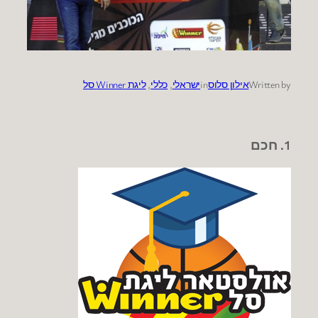
Written by
אילון סלוס
in
ישראלי
, 
כללי
, 
ליגת Winner סל
1. חכם