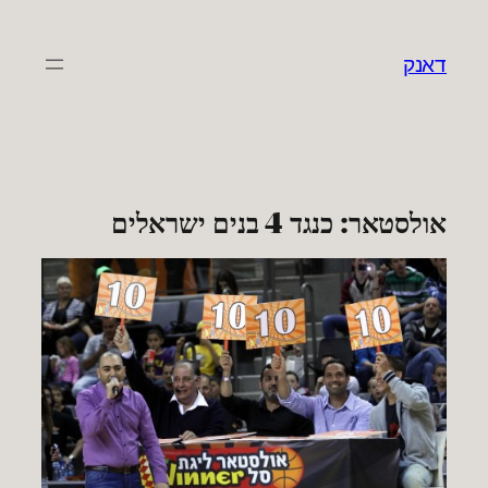
לדלג
לתוכן
דאנק
אולסטאר: כנגד 4 בנים ישראלים