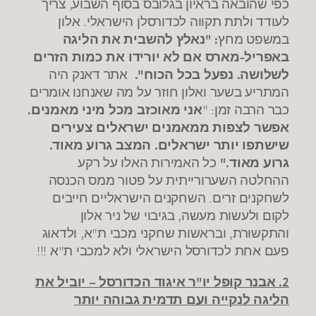
כפי שהובאה בראיון בגלובס בסוף השבוע, צריך
לעודד ולתת תקווה לכדורסלן הישראלי. אלון
במשפט מחץ
:
"
נאלץ להשבית את הליגה
באפריל-מארס אם לא יורידו את כמות הזרים
לשלושה. נפעל בכל הכוח
".
אתר דאנק היה
המתריע בשער ואלון חוזר על מה שאנחנו אומרים
כבר הרבה זמן: "
אני מאוכזב מכל מיני מאמנים.
אפשר לצפות ממאמנים ישראלים צעירים
שישתפו יותר ישראלים. המצב גרוע מאוד.
גרוע מאוד."
כל האמירות האלו על רקע
ההחלטה השערורייתית על פטור ממס הכנסה
לשחקנים זרים. השחקנים הישראליים חייבים
לקום ולעשות מעשה, בגיבוי של ניר אלון
והתקשורת, ובראשות שחקני מכבי ת"א, ולדאוג
פעם אחת לכדורסל הישראלי ולא למכבי ת"א !!!
2. אבנר קופל יו"ר איגוד הכדורסל – יוביל את
הליגה לנקייה ועם תדמית גבוהה יותר