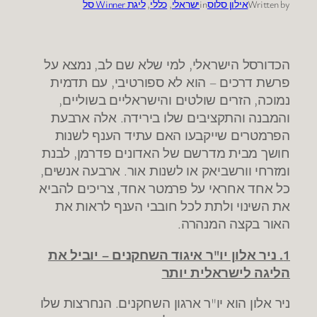
Written by
אילון סלוס
in
ישראלי
, 
כללי
, 
ליגת Winner סל
הכדורסל הישראלי, למי שלא שם לב, נמצא על
פרשת דרכים – הוא לא ספורטיבי, עם תדמית
נמוכה, הזרים שולטים והישראליים בשוליים,
והמבנה והתקציבים שלו בירידה. אלה ארבעת
הפרמטרים שייקבעו האם עתיד הענף לשנות
חושך מבית מדרשם של האדונים פדרמן, לבנת
ומזרחי וורשביאק או לשנות אור. ארבעה אנשים,
כל אחד אחראי על פרמטר אחד, צריכים להביא
את השינוי ולתת לכל חובבי הענף לראות את
האור בקצה המנהרה.
1. ניר אלון יו"ר איגוד השחקנים – יוביל את
הליגה לישראלית יותר
ניר אלון הוא יו"ר ארגון השחקנים. הנחרצות שלו