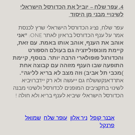
4. עפר שלח – יוביל את הכדורסל הישראלי
לשינויי מבני מן היסוד
עפר שלח, נציג הכדורסל הישראלי שרץ לכנסת
אמר על ענף הכדורסל בראיון לאתר ONE:
"
אני
אוהב את הענף, אוהב אותו באמת. עם זאת,
קיימת מונופוליזציה גם בעולם הספורט
והכדורגל פופולארי הרבה יותר. בנוסף, קיימת
התופעה שבו הענף מזוהה עם קבוצה אחת
)
מכבי תל אביב) וזה מצב לא בריא לליגה".
אתרדאנקששלח גם ייעשה ולא רק יידברויביא
לשינוי בתקציבים המופנים לכדורסל ולשינוי מבנה
הכדורסל הישראלי שיביא לענף בריא ולא חולה !
אבנר קופל
ניר אלון
עופר שלח
שמואל
פרנקל