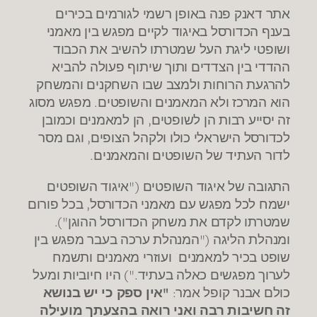
אתר דאנק פנה באופן רשמי לגורמים בכירים
בענף הכדורסל באיגוד לקיים מפגש בין מאמני
ושופטי ליגת העל שמטרתו להשיב את הכבוד
ההדדי בין הצדדים ותוך שיתוף פעולה להביא
להרגעת הרוחות ולמצב שבו השחקנים והמשחק
הוא המרכז ולא המאמנים והשופטים. מפגש מסוג
זה יסייע רבות הן לשופטים, הן למאמנים וכמובן
לכדורסל הישראלי כולו ולקהל הצופים, וגם מסר
לדור העתיד של השופטים והמאמנים.
התגובה של איגוד השופטים ("איגוד השופטים
ישמח לכל מפגש עם מאמני הכדורסל, בכל פורום
שמטרתו לקדם את משחק הכדורסל ההוגן").
ומנהלת הליגה ("המנהלת ערכה בעבר מפגש בין
שופט בכיר למאמנים ועוזרי מאמנים ותשמח
לערוך מפגשים כאלה בעתיד.") היו חיוביות ומעל
כולם אבנר קופל אמר:
"אין ספק כי יש בנושא
זה חשיבות רבה ואני רואה בהצעתך מועילה