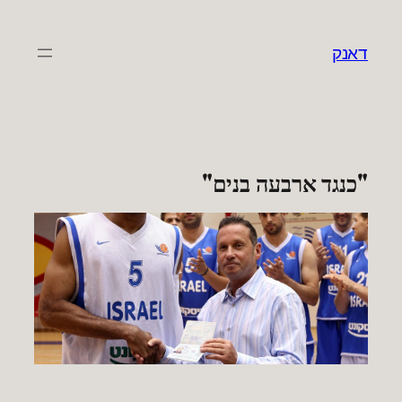
לדלג
לתוכן
דאנק
"כנגד ארבעה בנים"