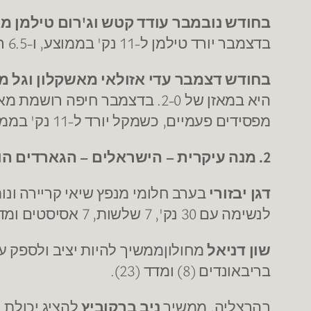
בחודש נובמבר עודד קטש וג'רום טילמן מ
בדצמבר יורד טילמן ל-11 נק' בממוצע, ו-6.5 ריב', אילת בדצמבר מסיימת עם מאזן של 2-2.
בחודש דצמבר עדי אזולאי מאשקלון וגל 
מפסידים פעמיים, כשמקל יורד ל-11 נק' בממוצע , 6.5 אסיסטים ומדד ממוצע 13.
2. מנה עיקרית – הישראלים – הגארדים הותיקים מנצחים!
דגן יבזורי
לנשימה עם 30 נק', 7 שלשות, 7 אסיסטים ומדד 35. גם
שון דניאל
בריבאונדים (8) ומדד (23).
בהרצליה, ממשיך
ניב ברקוביץ
להציג יכולת נהדרת