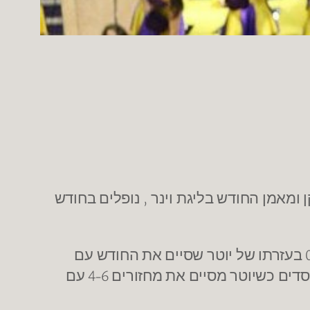
מאמן החודש בליגת וינר , נופלים בחודש
. באוקטובר זכה אפי במאזן מושלם 0-3 בעזרתו של יוטר שסיים את החודש עם
ממוצע מדד 30. בנובמבר (ותחילת דצמבר) מתרסקת ראשל"צ ומסיימת עם ניצחון בודד מול 4 הפסדים כשיוטר מסיים את מחזורים 4-6 עם