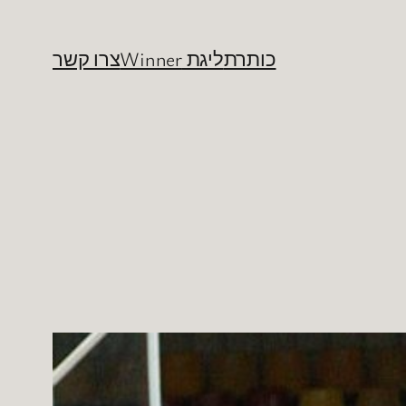
כותרת
ליגת Winner
צרו קשר