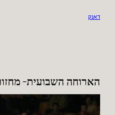
לדלג
לתוכן
דאנק
הארוחה השבועית- מחזור 3