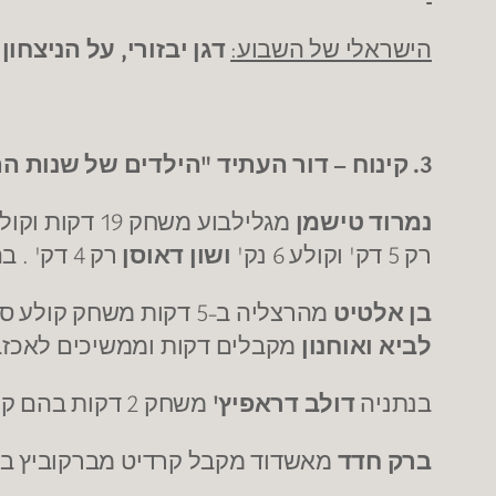
הישראלי של השבוע:
דגן יבזורי, על הניצחו
3. קינוח – דור העתיד "הילדים של שנות התשעים"
נמרוד טישמן
מגלילבוע משחק 19 דקות וקולע 7 נק', כולל שלשה חשובה, גם
רק 5 דק' וקולע 6 נק'
ושון דאוסן
רק 4 דק' . בהפועל ת"א,
בן אלטיט
מהרצליה ב-5 דקות משחק קולע סל, סוחט עבירה וקולע עונשין, האם לא מגיע ל"יליד" קצת יותר קרדיט ודקות משחק? מנגד
לביא ואוחנון
מקבלים דקות וממשיכים לאכזב
בנתניה
דולב דראפיץ'
משחק 2 דקות בהם קולע שלשה ומוסיף ריבאונד, האם גם ל"ילד" הזה לא מגיע קצת יותר קרדיט ?
ברק חדד
מאשדוד מקבל קרדיט מברקוביץ בדקות ההכרעה ומסיים