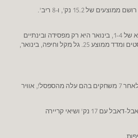
. בנובמבר אילת משיגה מאזן 1-3, ג'רום טילמן רושם ממוצעים של 15.2 נק', ו-8 ריב'.
. אשקלון מסיימת את דצמבר במאזן נפלא של 1-4, בינואר היא רק מפסידה ובינתיים
היא במאזן של 2-0. בדצמבר חיפה רושמת מאזן של 1-3 בזכות מקל שקלע 18.2 נק', מסר 8.8 אסיסטים ומדד ממוצע 25. גל מקל וחיפה, בינואר,
בערב חלומי מנפץ שיאי קריירה ונותן לליובין ,שמואיל בטובו לתת לו לפתוח בחמישייה לאחר 7 משחקים בהם עלה מהספסל!, אוויר
מחולוןממשיך להיות יציב ולספק עונה נהדרת והפעם מספק שני שיאי קריירה וכמעט דאבל-דאבל עם 17 נק' ושיאי קריירה