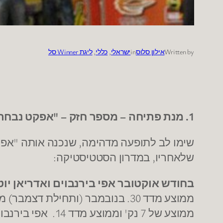
Written by
אילון סלוס
in
ישראלי
, 
כללי
, 
ליגת Winner סל
1. מנת פתיחה – מספר חזק – "אפקט נבחרי החודש"
שימו לב לתופעה מדהימה, שנכנה אותה "אפקט
שלאחריו, במדרון הסטטיסטיקה:
בחודש אוקטובר אפי בירנבוים ואדריאן י
ממוצע של 7 נק' וממוצע מדד 14. אפי בירנבוים מסיים את דרכו בראשל"צ בסוף דצמבר.