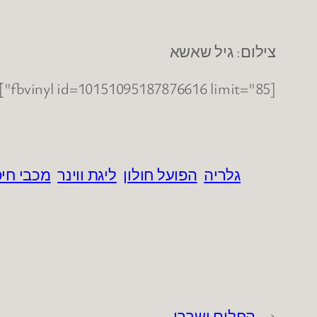
צילום: גיל שאשא
[fbvinyl id=10151095187876616 limit="85"]
גלריה
הפועל חולון
ליגת ווינר
מכבי חי
←
החלום ושברו