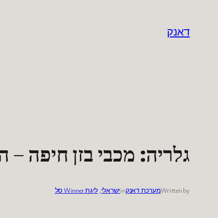
לדלג
לתוכן
דאנק
גלריה: מכבי בזן חיפה – הפועל יו
Written by
מערכת דאנק
in
ישראלי
, 
ליגת Winner סל