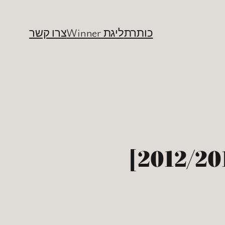
כותרת
ליגת Winner
צרו קשר