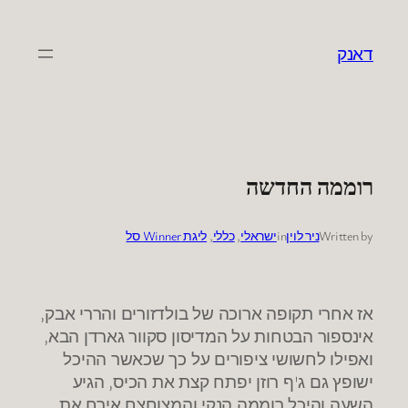
לדלג
לתוכן
דאנק
רוממה החדשה
Written by
ניר לוין
in
ישראלי
, 
כללי
, 
ליגת Winner סל
אז אחרי תקופה ארוכה של בולדזורים והררי אבק,
אינספור הבטחות על המדיסון סקוור גארדן הבא,
ואפילו לחשושי ציפורים על כך שכאשר ההיכל
ישופץ גם ג'ף רוזן יפתח קצת את הכיס, הגיע
השעה והיכל רוממה הנקי והמצוחצח אירח את