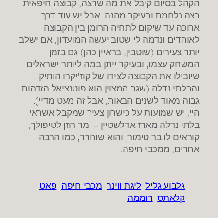
הקהל בסיום קיבל את מה שרצה, קבוצה חיפאית
רצה נלחמת ובעיקר מהנה. אבל יש עוד דרך
ארוכה עד שיקום לתחיה הרומן בין הקבוצה
לאוהדים ונדמה לי שטוב יעשה המועדון, אם ישלב
יותר צעירים (שוטבין, בראיין כהן) גם בזמן
המשחק עצמו, ובעיקר ייתן במה ליותר ישראלים
שיובילו את הקבוצה לצידו של קוז'יקרו הותיק
והבלתי נדלה (שגב המצוין הוא פוטנציאל הזדהות
גבוה מאוד לשנים הבאות, אבל זה מעט מדיי).
היי, יש שמועות על כישרון צעיר שמקבל אשראי
בלתי נדלה מארז אדלשטיין – מר רוזן לטיפולך,
קוראים לו בר טימור, והוא שוחרר, כמו הרבה
אחרים, ממכבי חיפה.
גלבוע גליל
ליגת ווינר
מכבי חיפה
פאט
קלאתס
רוממה