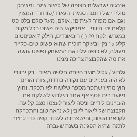
אנרגיה ישראלית חצופה של ליאור שגב, ומשחק
סולידי של דונטה סמית' הגארד/פורוורד המצוין
(גם אם מפוזר לעיתים). אולם, מעל כולם בלט פט
קלאת'יס. היווני – אמריקאי היה פשוט בכל מקום
במגרש, לקח 20 (!) ריבאונדים, חילק 7 אסיסטים,
קלע 15 נק' ובעיקר הוכיח שהוא פשוט טים-פלייר
מעולה, לא כופה עליו את המשחק ופשוט עושה
את מה שהקבוצה צריכה ממנו.
גלבוע / גליל מנגד הייתה חלשה מאוד. דגן יבזורי
לא היה בעניינים עם נקודה בודדת, צוות הזרים
חוץ מהייז שתפר מספר שלשות לא תפקד, וחוץ
מיועד בית יוסף אף אחד בגלבוע לא לקח את
העניינים לידיים וניסה ליצור לעצמו מצב קליעה.
הקבוצה של ליאור ליובין לא נראה טוב והתפרקה
לקראת הסיום, והיא צריכה לעבוד קשה כדי לחזור
לרמה שהיא הפגינה בשנה שעברה.