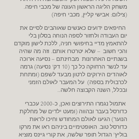
משחק הליגה הראשון העונה של מכבי חיפה.
(צילום: אבישי קליין, מכבי חיפה)
החיפאים ידועים כאנשים שאוהבים לסיים את
יום העבודה ולחזור לספה הנוחה בסלון בלי
להתאמץ מדיי בחיפושי חניה, ללכת לישון מוקדם
והכי חשוב – שלא יטרטרו אותם. וזה מה שהיה
בשנתיים האחרונות מבחינתם – נסיעה ארוכה
עד לנשר הרחוקה כל כך (10 דק' נסיעה) גרמה
לאוהדים הירוקים לרטון מבעד לשפם (ומתחת
לכרבולית בספה) על המעבר לאולם הזמני
ובכלל, השנה הקבוצה חלשה..
אתמול נגמרו התירוצים ואכן, כ-2000 עכברי
כדורסל בעבר ובהווה (ומעט ילדים של מחלקת
הנוער) הגיעו לאולם המחודש וחיכו לראות
כדורסל טוב. האופטימיים ביניהם ראו את מרקו
בוליץ' הגדול תופר שלשה, את קורי גיינס מוציא