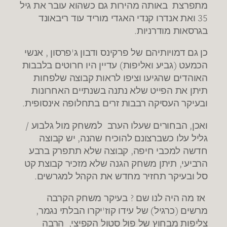
מתפרצת באותה מהירות גם כשהוא עובר את גיל
35 ואת אנדרו קנדי האגדי מוריד עוד ריבאונד
בגרסאות מודרניות.
כן גם דמויותיהם של פרקינס ודבון ג'פרסון , אנשי
הכמעט (גביע ואליפות) עדיין היו חרוטים בלבבות
האוהדים שהגיעו וציפו לראות קבוצה שלפחות
תיתן את הפייט שלא נתנה בשנתיים האחרונות
ובעיקר העסיקה רבבות זרים בתחלופה אינסופית.
ואכן, הבחורים שעלו הערב למשחק מול גלבוע /
גליל עלו כשברצונם להוכיח שהנה, יש קבוצה
חדשה למכבי חיפה, קבוצה שלא תתפרק ברבע
הרביעי, תיתן משחק הגנה שלא מזכיר קבוצת קט
סל ובעיקר תחזיר מחדש את הקהל למגרשים.
אז מה היה לנו שם ? בעיקר משחק הקרבה
מרשים (כרגיל) של עידו קוז'יקרו הבלתי נגמר,
צליפות מבחוץ של פול סטול הקפיצי, הרבה