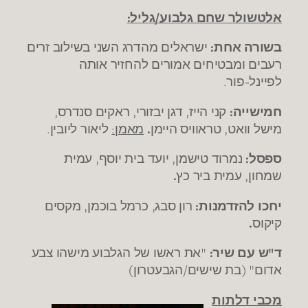
אלטשולר שחם גלבוע/גליל:
בשורה אחת:
ישראלים מהדרג השני בשילוב זרים
רעבים ומבטיחים אמורים להחזיר אותה
לפיינל-פור.
חמישייה:
קני הייז, דגן יבזורי, ראקים סנדרס,
מישל וואט, טראוויס היימן
.
מאמן:
ליאור ליובין.
ספסל:
נמרוד טישמן, יועד בית יוסף, עמית
שמחון, עמית ביר כץ
.
יחכו להזדמנות:
רון סבג, כרמל בוכמן, מקסים
קיקוס
.
ד"ש עם שיר:
"את ראשו של הגלבוע מישהו צבע
אדום" (בת שישים/הגבעטרון)
מכבי דלתות