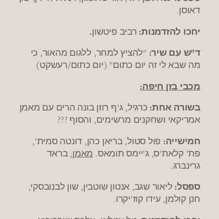
דאוסן.
יחכו להזדמנות:
רביב פיטשון
.
ד"ש עם שיר:
"להציץ למחר, ללגום מהאור, כי
מה שבא לי זה יום כתום" (יום כתום/רעשקט)
מכבי בזן חיפה:
בשורה אחת:
כרגיל, ג'ף רוזן בונה הרים עם מאמן
אמריקאי ושחקנים מרשימים, והסוף ???
חמישייה:
פול סטול, בריאן כהן, דונטה סמית',
פת' קלאת'ס, ג'יימס תומאס.
מאמן:
בראד
גרינברג.
ספסל:
ליאור שגב, אנטון שוטבין, שון לבנובסקי,
חנן קולמן,
עידו קוז'יקרו.