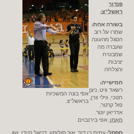
פנדור
ראשל"צ:
בשורה אחת:
שמרו על רוב
הסגל מהעונה
שעברה מה
שמבטיח
יציבות
והצלחה.
חמישייה:
רשאד וויט,
ניצן
אפי בונה המשכיות
חנוכי, ווילי וורן,
בראשל"צ.
פול קרטר,
אדריאן יוטר.
מאמן:
אפי בירנבוים.
ספסל:
עמית בן דוד, אור סולומון, דניאל היידן, שון