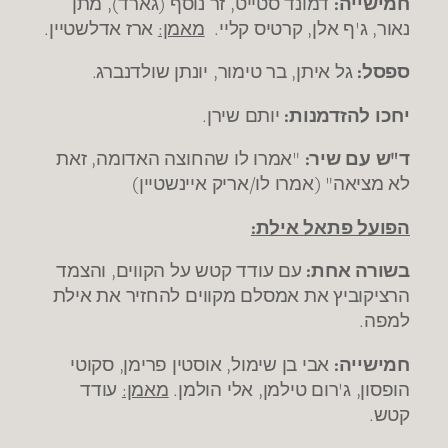
חמישייה:
דמונד סטייט, זר נוסף (גארד), מתן
נאור, ג'ף אלן, קרטיס קליי.
מאמן:
ארז אדלשטיין.
ספסל:
גל איתן, בר טימור, יונתן שולדנברג.
יחכו להזדמנות:
יותם שירן.
ד"ש עם שיר:
"אמרו לו שהחוצה האדומה, זאת
לא מציאה" (אמרו לו/אריק איינשטיין)
הפועל פתאל אילת:
בשורה אחת:
עם עודד קטש על הקווים, והצמד
הרציקוביץ את אמסלם מקווים להחזיר את אילת
למפה.
חמישייה:
אבי בן שימול, אוסטין פרימן, סקוטי
הופסון, ג'רום טילמן, אלי הולמן.
מאמן:
עודד
קטש.