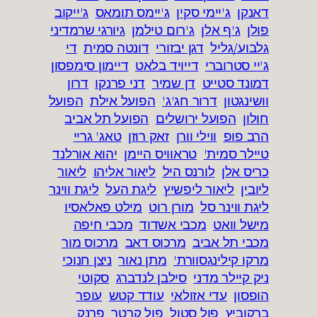
דאנקן
ג'יימי סקין
ג'יימס תומאס
ג'ייקוב
פולן
ג'ף אלן
ג'רום טילמן
גיורגי שרמדיני
גלבוע/גליל
דגן יבזורי
דונטה סמית
די
ג'יי סטרוברי
דייויד בלאט
דיימון סימפסון
דמונד סטייט
דן שמיר
דני פרנקו
דרון
וושינגטון
דרור חג'ג'
הפועל אילת
הפועל
חולון
הפועל ירושלים
הפועל תל אביב
הרב פופ
ווילי וורן
זאק רוזן
טאג' גריי
טיילר סמית'
טראוויס היימן
יהוא אורלנד
כריס אלן
לורנס היל
ליאור אליהו
ליאור
ליובין
ליאור ליפשיץ
ליגת העל
ליגת ווינר
ליגת ווינר סל
מורן רוט
מילט פאלאסיו
מישל וואט
מכבי אשדוד
מכבי חיפה
מכבי תל אביב
מרכוס דאב
מרכוס מור
מרקו קילינגסוורת'
מתן נאור
ניצן חנוכי
ניק קיילר מדני
סילבן לנדברג
סקוטי
הופסון
עדי אזולאי
עודד קטש
עופר
ברקוביץ
פול סטול
פול קרטר
פרנק