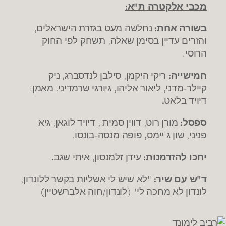
מכבי אלקטרה ת"א:
בשורה אחת:
נחלשה מעט בגזרת הישראלים,
והזרים עדיין בסימן שאלה, תשחק לפי החוק
הרוסי.
חמישייה:
ריקי היקמן, סילבן לנדסברג, ניק
קיילר-מדני, ליאור אליהו, גיורגי שרמדיני.
מאמן:
דיויד בלאט
.
ספסל:
מורן רוט, דווין סמית', דיויד לוגאן, גיא
פניני, שון ג'יימס, פופה מנסה-בונסו.
יחכו להזדמנות:
עידן זלמנסון, איתי שגב
.
ד"ש עם שיר:
"לא שיש לי אשליות בקשר ללונדון,
לונדון לא מחכה לי" (לונדון/חוה אלברשטיין)