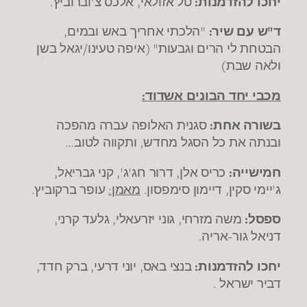
יחכו להזדמנות:
טל אזולאי, אלכס צ'וברוביץ.
ד"ש עם שיר:
"הלכתי אחריך באש ובמים,
הבטחת לי הרים וגבעות" (איפה טעינו/יגאל בשן
ולאה שבת)
מכבי יחד הבונים אשדוד:
בשורה אחת:
סגנית האלופה עברה מהפכה
ובנתה את כל הסגל מחדש, ותקווה לטוב…
חמישייה:
כריס אלן, דרור חג'ג', קני גבריאל,
ג'יימי סקין, דיימון סימפסון.
מאמן:
עופר ברקוביץ.
ספסל:
משה מזרחי, גוני יזרעאלי, גלעד קרני,
דניאל גור-אריה.
יחכו להזדמנות:
בנצי באס, יוני דרעי, ברק חדד,
דביר ישראל .