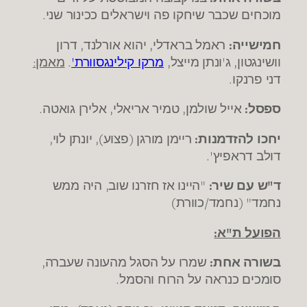
מוכחים שכבר שיחקו פה וישראלים ככינור שני.
חמישייה:
ראמל בראדלי, יהוא אורלנד, דרון
וושינגטון, ג'ונתן מייצל,
מרקו קילינגסוורת'
.
מאמן:
דני פרנקו.
ספסל:
אייל שולמן, טמיר אריאלי, אלירן גואטה.
יחכו להזדמנות:
ריימן מורגן (פצוע), יונתן לוי,
דולב דראפיץ'.
ד"ש עם שיר:
"היינו אז חזרנו שוב, היה ממש
נחמד" (נחמד/כוורת)
הפועל ת"א:
בשורה אחת:
שמרו על הסגל מהעונה שעברה,
סומכים כנראה על הרוח והסמל.