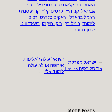
האסל
פת קלאת'ס
קורטני פלס
קני
גבריאל
קני הייז
קרטיס קליי
קרייג סמית'
ראמל בראדלי
ראקים סנדרס
רביב
לימונד
רומל בק
ריקי היקמן
רשאד וויט
שרון דרוקר
ישראל עולה לאליפות
←
ישראל מפרקת
אירופה או לא עולה
את סלובקיה 106-73
למונדיאל?
→
MORE POSTS