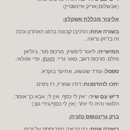
(אבשלום/אריק איינשטיין)
אליצור מכללת אשקלון:
בשורה אחת:
הרכיבו קבוצה ברגע האחרון וככה
זה בדיוק נראה…
חמישייה:
ליאור ליפשיץ, מרכוס מור, ג'וליאן
מילס, מרכוס דאב, טאג' גריי.
מאמן:
עדי אזולאי
.
ספסל:
עודד שעשוע, אחיעד בוקרא.
יחכו להזדמנות:
דודו שמריז, רז ניסים.
ד"ש עם שיר:
"אין לי כסף, אין לי, אבא כך אומר,
הלוואי והיה לי יותר (אין לי כסף/גידי גוב)
ברק גרינטופס נתניה:
בשורה אחת:
בנו קבוצה המבוססת על זרים