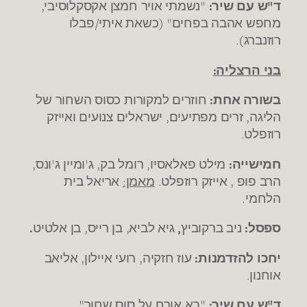
ד"ש עם שיר:
"נשמתי אויר חמצן אקסקלוסיבי,
מחפש אהבה בפחים" (כשאת איתי/פבלו
רוזנברג).
בני הרצליה:
בשורה אחת:
חוזרים למקורות כסוס השחור של
הליגה, זרים מפתיעים, ישראלים צנועים ואייזק
רוזפלט.
חמישייה:
מילט פאלאסיו, רומל בק, ג'ומיין ג'ונס,
הרב פופ , אייזק רוזפלט.
מאמן:
אריאל בית
הלחמי.
ספסל:
ניב ברקוביץ
,
גיא לביא, בן רייס, בן אלטיט
.
יחכו להזדמנות:
עוז חזקיה, רועי איילון, אליאב
אוחנון.
ד"ש עם שיר:
"בא אורח על סוס שחור"