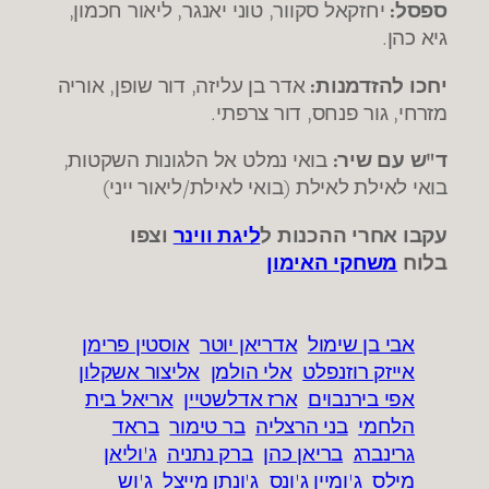
ספסל:
יחזקאל סקוור, טוני יאנגר, ליאור חכמון,
גיא כהן.
יחכו להזדמנות:
אדר בן עליזה,
דור שופן, אוריה
מזרחי, גור פנחס, דור צרפתי.
ד"ש עם שיר:
בואי נמלט אל הלגונות השקטות,
בואי לאילת לאילת (בואי לאילת/ליאור ייני)
עקבו אחרי ההכנות ל
ליגת ווינר
וצפו
בלוח
משחקי האימון
אבי בן שימול
אדריאן יוטר
אוסטין פרימן
אייזק רוזנפלט
אלי הולמן
אליצור אשקלון
אפי בירנבוים
ארז אדלשטיין
אריאל בית
הלחמי
בני הרצליה
בר טימור
בראד
גרינברג
בריאן כהן
ברק נתניה
ג'וליאן
מילס
ג'ומיין ג'ונס
ג'ונתן מייצל
ג'וש