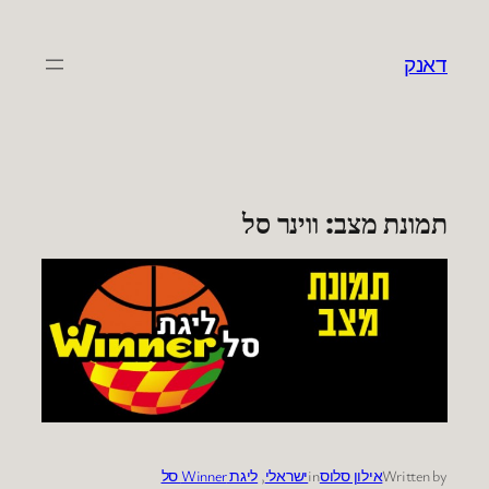
לדלג
לתוכן
דאנק
תמונת מצב: ווינר סל
Written by
אילון סלוס
in
ישראלי
, 
ליגת Winner סל