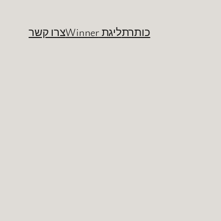
כותרת
ליגת Winner
צרו קשר