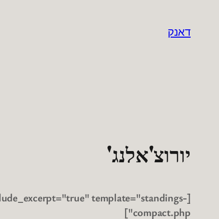
לדלג
לתוכן
דאנק
יורוצ'אלנג'
clude_excerpt="true" template="standings-
compact.php"]