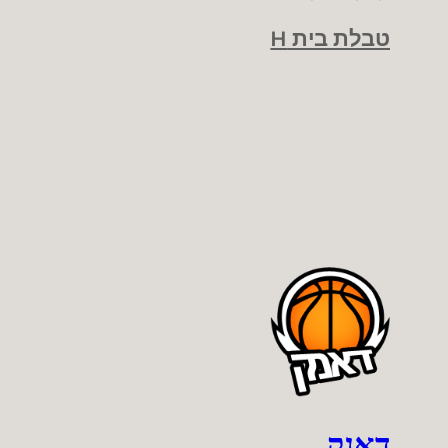
טבלת בית H
דאנק